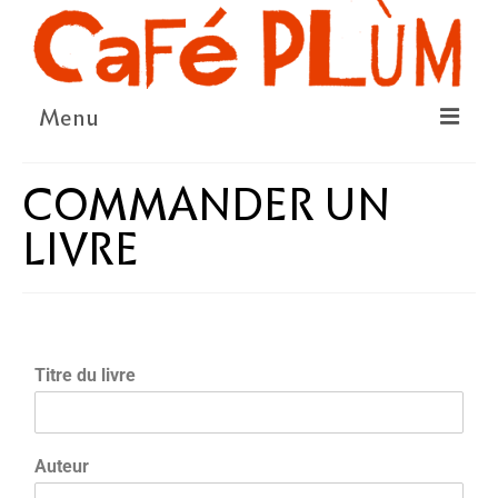
Menu
LE PROJET
COMMANDER UN
LA COOPÉRATIVE & L’ASSO
LIVRE
LE CONSEIL COOPÉRATIF
NOUS SOUTENIR
LE PROGRAMME
Titre du livre
DÉTAIL DES ÉVÉNEMENTS
LA SAISON CULTURELLE
Auteur
AMI·ES ARTISTES