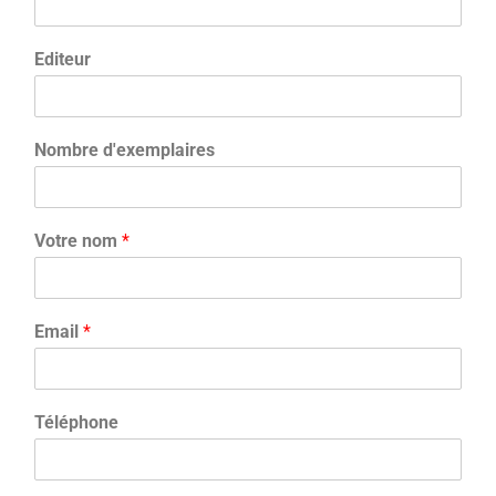
LE PROJET DE TERRITOIRE
Editeur
LE CAFÉ/RESTO
LES FORMULES
Nombre d'exemplaires
LA CARTE
NOS FOURNISSEUR·EUSE·S
Votre nom
*
LA LIBRAIRIE
UNE LIBRAIRIE INDÉPENDANTE
Email
*
COMMANDER UN LIVRE
LES EXPOSITIONS
Téléphone
INFOS & ACCESSIBILITÉ