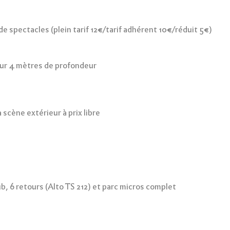
e spectacles (plein tarif 12€/tarif adhérent 10€/réduit 5€)
sur 4 mètres de profondeur
scène extérieur à prix libre
, 6 retours (Alto TS 212) et parc micros complet