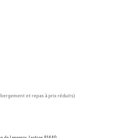
bergement et repas à prix réduits)
e de Lengouzy, Lautrec 81440