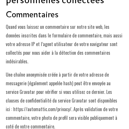
Commentaires
LE PROJET DE TERRITOIRE
LE CAFÉ/RESTO
Quand vous laissez un commentaire sur notre site web, les
données inscrites dans le formulaire de commentaire, mais aussi
LES FORMULES
votre adresse IP et l’agent utilisateur de votre navigateur sont
LA CARTE
collectés pour nous aider à la détection des commentaires
NOS FOURNISSEUR·EUSE·S
indésirables.
LA LIBRAIRIE
Une chaîne anonymisée créée à partir de votre adresse de
UNE LIBRAIRIE INDÉPENDANTE
messagerie (également appelée hash) peut être envoyée au
service Gravatar pour vérifier si vous utilisez ce dernier. Les
COMMANDER UN LIVRE
clauses de confidentialité du service Gravatar sont disponibles
LES EXPOSITIONS
ici : https://automattic.com/privacy/. Après validation de votre
commentaire, votre photo de profil sera visible publiquement à
INFOS & ACCESSIBILITÉ
coté de votre commentaire.