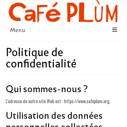
Menu
LE PROJET
Politique de
LA COOPÉRATIVE & L’ASSO
confidentialité
LE CONSEIL COOPÉRATIF
NOUS SOUTENIR
Qui sommes-nous ?
LE PROGRAMME
L’adresse de notre site Web est : https://www.cafeplum.org.
DÉTAIL DES ÉVÉNEMENTS
Utilisation des données
LA SAISON CULTURELLE
personnelles collectées
AMI·ES ARTISTES