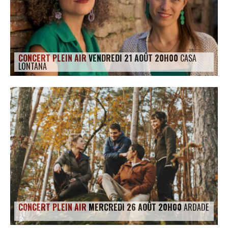
CONCERT PLEIN AIR
VENDREDI 21 AOÛT 20H00
CASA
LONTANA
CONCERT PLEIN AIR
MERCREDI 26 AOÛT 20H00
ARDADE