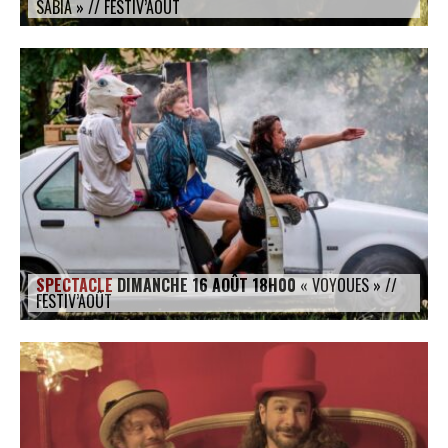
SABIÁ » // FESTIV’AOÛT
SPECTACLE
DIMANCHE 16 AOÛT 18H00
« VOYOUES » //
FESTIV’AOÛT