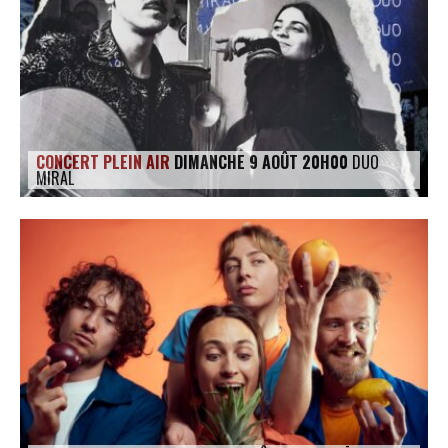
LE PROJET DE TERRITOIRE
LE CAFÉ/RESTO
LES FORMULES
CONCERT PLEIN AIR
DIMANCHE 9 AOÛT 20H00
DUO
LA CARTE
MIRAL
NOS FOURNISSEUR·EUSE·S
LA LIBRAIRIE
UNE LIBRAIRIE INDÉPENDANTE
COMMANDER UN LIVRE
LES EXPOSITIONS
INFOS & ACCESSIBILITÉ