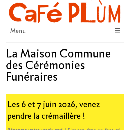
Menu
LE PROJET
La Maison Commune
LA COOPÉRATIVE & L’ASSO
des Cérémonies
LE CONSEIL COOPÉRATIF
Funéraires
NOUS SOUTENIR
LE PROGRAMME
Les 6 et 7 juin 2026, venez
DÉTAIL DES ÉVÉNEMENTS
pendre la crémaillère !
LA SAISON CULTURELLE
AMI·ES ARTISTES