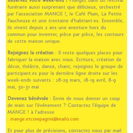
Réservez votre week-end !
Plongez dans un festival
funéraire aussi surprenant que délicieux, orchestré
LE PROJET DE TERRITOIRE
par l’association MANGE !, le Café Plum, La Petite
Faucheuse et une trentaine d’habitant·es. Ensemble,
LE CAFÉ/RESTO
ils vivent depuis 2 ans une aventure hors du
commun pour inventer, pièce par pièce, les contours
LES FORMULES
de cette maison unique.
LA CARTE
Rejoignez la création
: Il reste quelques places pour
fabriquer la maison avec nous. Ecriture, création de
NOS FOURNISSEUR·EUSE·S
décor, théâtre, danse, chant, rejoignez le groupe de
participant.es pour la dernière ligne droite sur les
LA LIBRAIRIE
week-ends suivants :
28-29 mars, 18-19 avril, 8-9
UNE LIBRAIRIE INDÉPENDANTE
mai, 30-31 mai
COMMANDER UN LIVRE
Devenez bénévole
: Envie de nous donner un coup
de main sur l’événement ? Contactez l’équipe de
LES EXPOSITIONS
MANGE ! à l’adresse
:
mange:etcompagnie@mailo.com
INFOS & ACCESSIBILITÉ
Et pour plus de précisions, contactez nous par mail