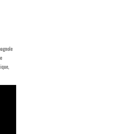
pagnole
de
ique,