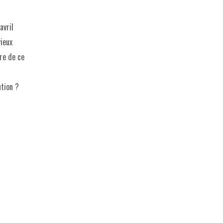
avril
vieux
ire de ce
ution ?