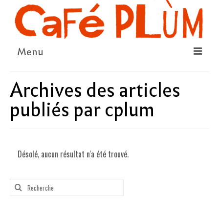
Menu
LE PROJET
Archives des articles
LA COOPÉRATIVE & L’ASSO
publiés par cplum
LE CONSEIL COOPÉRATIF
NOUS SOUTENIR
Désolé, aucun résultat n'a été trouvé.
LE PROGRAMME
DÉTAIL DES ÉVÉNEMENTS
LA SAISON CULTURELLE
AMI·ES ARTISTES