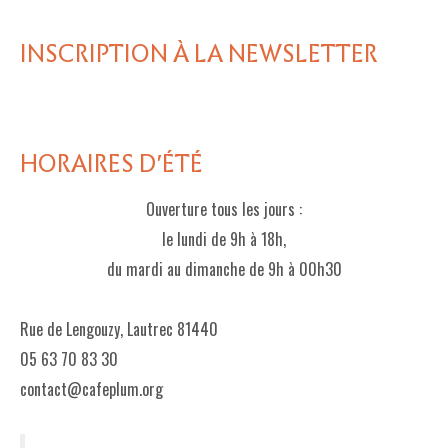
LE PROJET DE TERRITOIRE
INSCRIPTION À LA NEWSLETTER
LE CAFÉ/RESTO
LES FORMULES
HORAIRES D'ÉTÉ
LA CARTE
NOS FOURNISSEUR·EUSE·S
Ouverture tous les jours :
le lundi de 9h à 18h,
LA LIBRAIRIE
du mardi au dimanche de 9h à 00h30
UNE LIBRAIRIE INDÉPENDANTE
Rue de Lengouzy, Lautrec 81440
COMMANDER UN LIVRE
05 63 70 83 30
LES EXPOSITIONS
contact@cafeplum.org
INFOS & ACCESSIBILITÉ