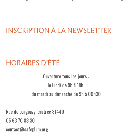
LE PROJET DE TERRITOIRE
LE CAFÉ/RESTO
INSCRIPTION À LA NEWSLETTER
LES FORMULES
LA CARTE
NOS FOURNISSEUR·EUSE·S
HORAIRES D'ÉTÉ
LA LIBRAIRIE
Ouverture tous les jours :
UNE LIBRAIRIE INDÉPENDANTE
le lundi de 9h à 18h,
du mardi au dimanche de 9h à 00h30
COMMANDER UN LIVRE
LES EXPOSITIONS
Rue de Lengouzy, Lautrec 81440
05 63 70 83 30
INFOS & ACCESSIBILITÉ
contact@cafeplum.org