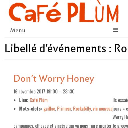
Menu
Libellé d'événements :
Ro
LE PROJET
LA COOPÉRATIVE & L’ASSO
LE CONSEIL COOPÉRATIF
Don’t Worry Honey
NOUS SOUTENIR
16 novembre 2017 19h00
–
23h30
LE PROGRAMME
Lieu:
Café Plùm
Ils essai
DÉTAIL DES ÉVÉNEMENTS
Mots-clefs:
gaillac
,
Primeur
,
Rockabilly
,
vin nouveau
jours » e
LA SAISON CULTURELLE
Worry Ho
campagnes, efficace et sincère qui va nous faire monter le groo
AMI·ES ARTISTES