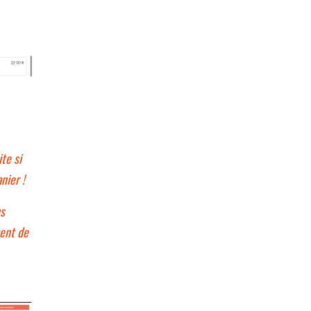
te si
anier !
us
ent de