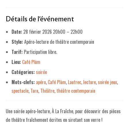
LE PROJET DE TERRITOIRE
Détails de l'événement
LE CAFÉ/RESTO
Date:
28 février 2026 20h00
–
22h00
LES FORMULES
Style:
Apéro-lecture de théâtre contemporain
LA CARTE
Tarif:
Participation libre.
NOS FOURNISSEUR·EUSE·S
Lieu:
Café Plùm
LA LIBRAIRIE
Catégories:
soirée
Mots-clefs:
apéro
,
Café Plùm
,
Lautrec
,
lecture
,
soirée jeux
,
UNE LIBRAIRIE INDÉPENDANTE
spectacle
,
Tarn
,
Théâtre
,
théâtre contemporain
COMMANDER UN LIVRE
LES EXPOSITIONS
Une soirée apéro-lecture, À La Fraîche, pour découvrir des pièces
INFOS & ACCESSIBILITÉ
de théâtre fraîchement écrites en sirotant son verre !