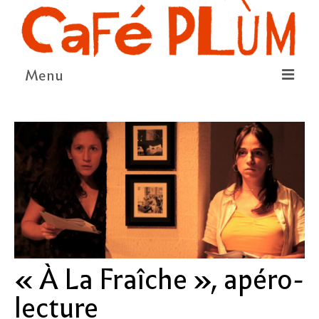
Menu
LE PROJET
LA COOPÉRATIVE & L’ASSO
LE CONSEIL COOPÉRATIF
NOUS SOUTENIR
LE PROGRAMME
DÉTAIL DES ÉVÉNEMENTS
« À La Fraîche », apéro-
LA SAISON CULTURELLE
lecture
AMI·ES ARTISTES