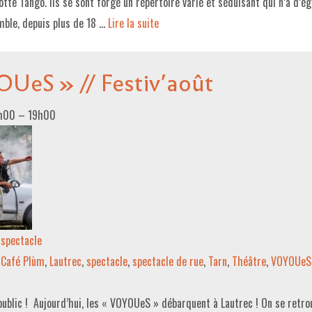
otte Tango. Ils se sont forgé un répertoire varié et séduisant qui n’a d’ég
mble, depuis plus de 18 …
Lire la suite­­
UeS » // Festiv’août
8h00
–
19h00
spectacle
Café Plùm
,
Lautrec
,
spectacle
,
spectacle de rue
,
Tarn
,
Théâtre
,
VOYOUeS
public ! Aujourd’hui, les « VOYOUeS » débarquent à Lautrec ! On se retrou