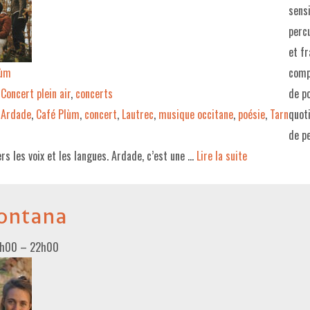
sensi
percu
et fr
lùm
comp
Concert plein air
,
concerts
de p
Ardade
,
Café Plùm
,
concert
,
Lautrec
,
musique occitane
,
poésie
,
Tarn
quoti
de pe
rs les voix et les langues. Ardade, c’est une …
Lire la suite­­
ontana
0h00
–
22h00