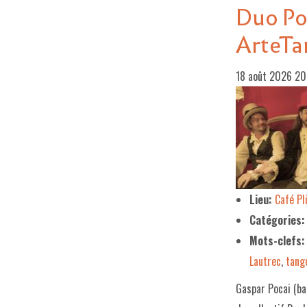
Duo Poc
ArteTa
18 août 2026 2
Lieu:
Café P
Catégories:
Mots-clefs:
Lautrec
,
tang
Gaspar Pocai (ba