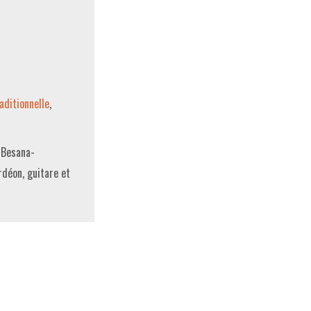
aditionnelle
,
a Besana-
rdéon, guitare et