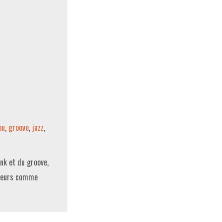
ou
,
groove
,
jazz
,
unk et du groove,
ateurs comme