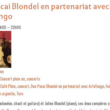
ai Blondel en partenariat avec
ngo
0h00
–
22h00
lùm
Concert plein air
,
concerts
Café Plùm
,
concert
,
Duo Pocai Blondel en partenariat avec ArteTango
,
Fe
o argentin
,
Tarn
ndonéon, chant et guitare) et Julien Blondel (piano), ces deux compères s