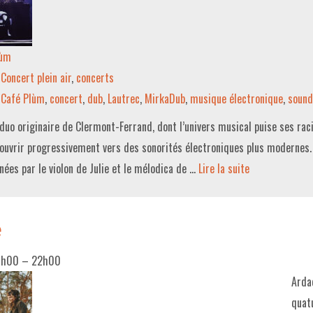
lùm
Concert plein air
,
concerts
Café Plùm
,
concert
,
dub
,
Lautrec
,
MirkaDub
,
musique électronique
,
sound
duo originaire de Clermont-Ferrand, dont l’univers musical puise ses rac
’ouvrir progressivement vers des sonorités électroniques plus modernes.
nées par le violon de Julie et le mélodica de …
Lire la suite­­
e
0h00
–
22h00
Arda
quat