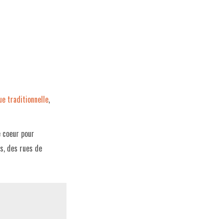
e traditionnelle
,
e coeur pour
s, des rues de