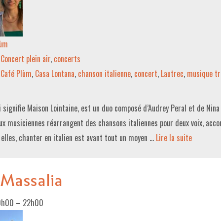
lùm
Concert plein air
,
concerts
Café Plùm
,
Casa Lontana
,
chanson italienne
,
concert
,
Lautrec
,
musique tr
i signifie Maison Lointaine, est un duo composé d’Audrey Peral et de Nin
ux musiciennes réarrangent des chansons italiennes pour deux voix, acco
 elles, chanter en italien est avant tout un moyen …
Lire la suite­­
 Massalia
0h00
–
22h00