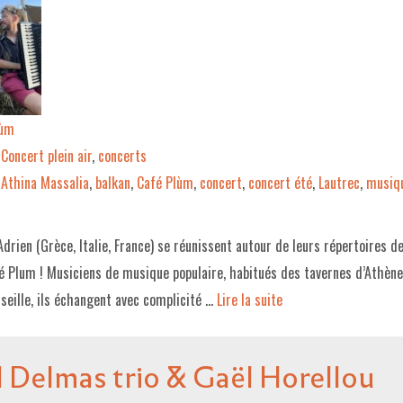
lùm
Concert plein air
,
concerts
Athina Massalia
,
balkan
,
Café Plùm
,
concert
,
concert été
,
Lautrec
,
musiqu
Adrien (Grèce, Italie, France) se réunissent autour de leurs répertoires d
é Plum ! Musiciens de musique populaire, habitués des tavernes d’Athène
seille, ils échangent avec complicité …
Lire la suite­­
l Delmas trio & Gaël Horellou