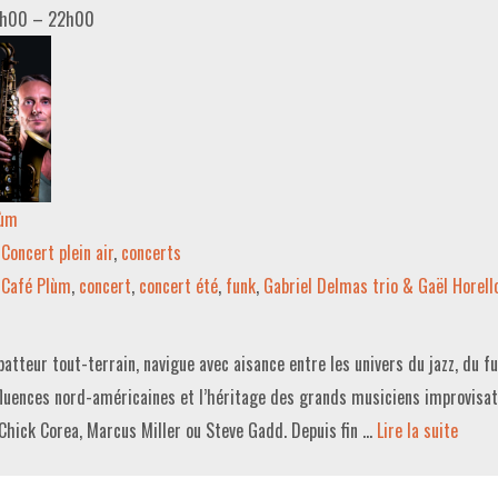
0h00
–
22h00
lùm
Concert plein air
,
concerts
Café Plùm
,
concert
,
concert été
,
funk
,
Gabriel Delmas trio & Gaël Horell
atteur tout-terrain, navigue avec aisance entre les univers du jazz, du f
fluences nord-américaines et l’héritage des grands musiciens improvis
Chick Corea, Marcus Miller ou Steve Gadd. Depuis fin …
Lire la suite­­