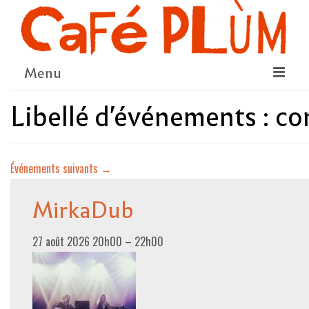
Menu
Libellé d'événements :
co
LE PROJET
LA COOPÉRATIVE & L’ASSO
Événements suivants
→
LE CONSEIL COOPÉRATIF
NOUS SOUTENIR
MirkaDub
LE PROGRAMME
27 août 2026 20h00
–
22h00
DÉTAIL DES ÉVÉNEMENTS
LA SAISON CULTURELLE
AMI·ES ARTISTES