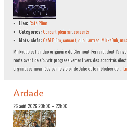
LE PROJET DE TERRITOIRE
Lieu:
Café Plùm
LE CAFÉ/RESTO
Catégories:
Concert plein air
,
concerts
LES FORMULES
Mots-clefs:
Café Plùm
,
concert
,
dub
,
Lautrec
,
MirkaDub
,
mus
LA CARTE
Mirkadub est un duo originaire de Clermont-Ferrand, dont l’unive
NOS FOURNISSEUR·EUSE·S
roots avant de s’ouvrir progressivement vers des sonorités élec
organiques incarnées par le violon de Julie et le mélodica de …
Li
LA LIBRAIRIE
UNE LIBRAIRIE INDÉPENDANTE
Ardade
COMMANDER UN LIVRE
LES EXPOSITIONS
26 août 2026 20h00
–
22h00
INFOS & ACCESSIBILITÉ