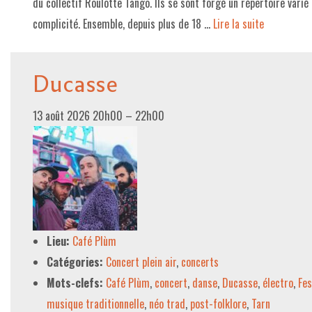
du collectif Roulotte Tango. Ils se sont forgé un répertoire varié 
complicité. Ensemble, depuis plus de 18 …
Lire la suite­­
Ducasse
13 août 2026 20h00
–
22h00
Lieu:
Café Plùm
Catégories:
Concert plein air
,
concerts
Mots-clefs:
Café Plùm
,
concert
,
danse
,
Ducasse
,
électro
,
Fes
musique traditionnelle
,
néo trad
,
post-folklore
,
Tarn