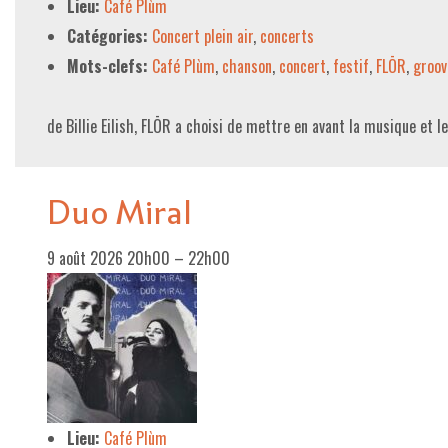
Lieu:
Café Plùm
Catégories:
Concert plein air
,
concerts
Mots-clefs:
Café Plùm
,
chanson
,
concert
,
festif
,
FLŌR
,
groov
de Billie Eilish, FLŌR a choisi de mettre en avant la musique et 
Duo Miral
9 août 2026 20h00
–
22h00
Lieu:
Café Plùm