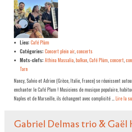
Lieu:
Café Plùm
Catégories:
Concert plein air
,
concerts
Mots-clefs:
Athina Massalia
,
balkan
,
Café Plùm
,
concert
,
con
Tarn
Nancy, Salvio et Adrien (Grèce, Italie, France) se réunissent auto
enchanter le Café Plum ! Musiciens de musique populaire, habitu
Naples et de Marseille, ils échangent avec complicité …
Lire la sui
Gabriel Delmas trio & Gaël