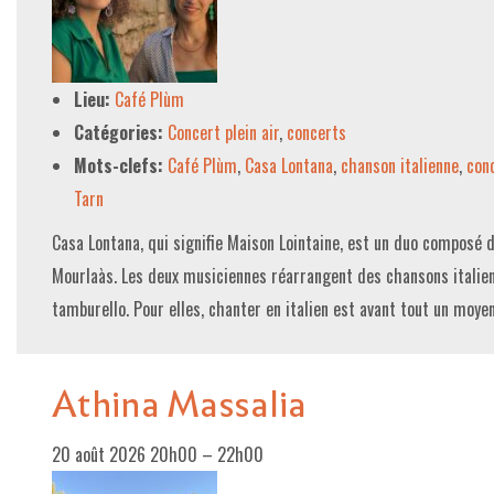
Lieu:
Café Plùm
Catégories:
Concert plein air
,
concerts
Mots-clefs:
Café Plùm
,
Casa Lontana
,
chanson italienne
,
con
Tarn
Casa Lontana, qui signifie Maison Lointaine, est un duo composé 
Mourlaàs. Les deux musiciennes réarrangent des chansons italien
tamburello. Pour elles, chanter en italien est avant tout un moy
Athina Massalia
20 août 2026 20h00
–
22h00