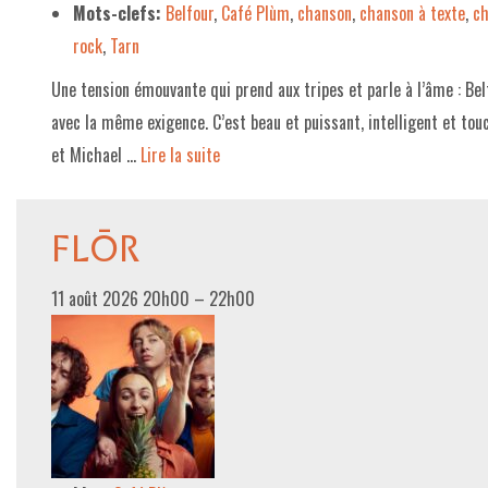
Mots-clefs:
Belfour
,
Café Plùm
,
chanson
,
chanson à texte
,
ch
rock
,
Tarn
Une tension émouvante qui prend aux tripes et parle à l’âme : Belf
avec la même exigence. C’est beau et puissant, intelligent et tou
et Michael …
Lire la suite­­
FLŌR
11 août 2026 20h00
–
22h00