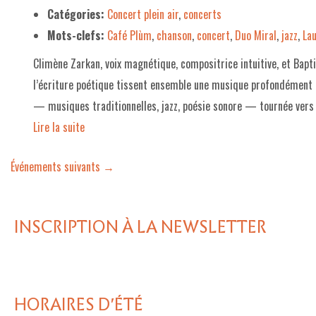
Catégories:
Concert plein air
,
concerts
Mots-clefs:
Café Plùm
,
chanson
,
concert
,
Duo Miral
,
jazz
,
La
Climène Zarkan, voix magnétique, compositrice intuitive, et Baptis
l’écriture poétique tissent ensemble une musique profondément h
— musiques traditionnelles, jazz, poésie sonore — tournée vers l’
Lire la suite­­
Événements suivants
→
INSCRIPTION À LA NEWSLETTER
HORAIRES D'ÉTÉ