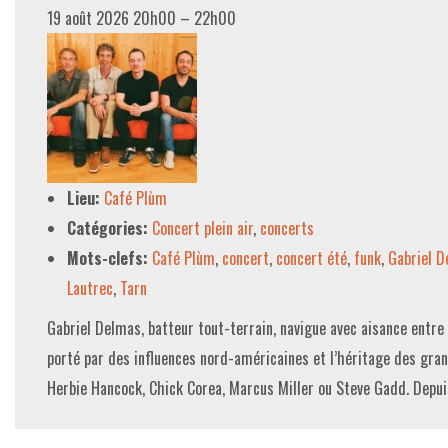
19 août 2026 20h00
–
22h00
Lieu:
Café Plùm
Catégories:
Concert plein air
,
concerts
Mots-clefs:
Café Plùm
,
concert
,
concert été
,
funk
,
Gabriel D
Lautrec
,
Tarn
Gabriel Delmas, batteur tout-terrain, navigue avec aisance entre l
porté par des influences nord-américaines et l’héritage des g
Herbie Hancock, Chick Corea, Marcus Miller ou Steve Gadd. Depui