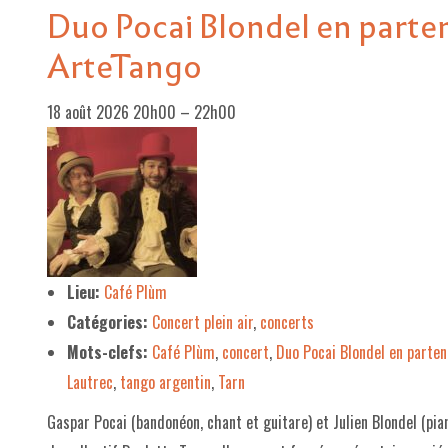
Duo Pocai Blondel en parten
ArteTango
18 août 2026 20h00
–
22h00
Lieu:
Café Plùm
Catégories:
Concert plein air
,
concerts
Mots-clefs:
Café Plùm
,
concert
,
Duo Pocai Blondel en parten
Lautrec
,
tango argentin
,
Tarn
Gaspar Pocai (bandonéon, chant et guitare) et Julien Blondel (pia