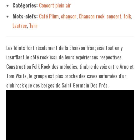
Catégories:
Concert plein air
LE PROJET DE TERRITOIRE
Mots-clefs:
Café Plùm
,
chanson
,
Chanson rock
,
concert
,
folk
,
Lautrec
,
Tarn
LE CAFÉ/RESTO
LES FORMULES
Les Idiots font résolument de la chanson française tout en y
LA CARTE
insufflant le côté rock issu de leurs expériences respectives.
NOS FOURNISSEUR·EUSE·S
Construction Folk Rock des
mélodies, timbre de voix entre Arno et
Tom Waits, le groupe est plus proche des caves enfumées d’un
LA LIBRAIRIE
club rock que des berges de Saint Germain
Des Prés.
UNE LIBRAIRIE INDÉPENDANTE
COMMANDER UN LIVRE
LES EXPOSITIONS
INFOS & ACCESSIBILITÉ