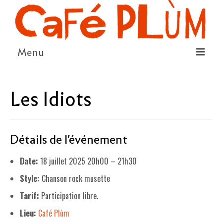
Menu
LE PROJET
Les Idiots
LA COOPÉRATIVE & L’ASSO
LE CONSEIL COOPÉRATIF
Détails de l'événement
NOUS SOUTENIR
Date:
18 juillet 2025 20h00
–
21h30
LE PROGRAMME
Style:
Chanson rock musette
DÉTAIL DES ÉVÉNEMENTS
Tarif:
Participation libre.
LA SAISON CULTURELLE
Lieu:
Café Plùm
AMI·ES ARTISTES