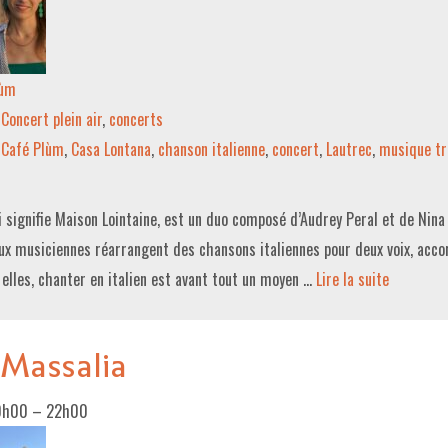
lùm
Concert plein air
,
concerts
Café Plùm
,
Casa Lontana
,
chanson italienne
,
concert
,
Lautrec
,
musique tr
i signifie Maison Lointaine, est un duo composé d’Audrey Peral et de Nin
ux musiciennes réarrangent des chansons italiennes pour deux voix, acco
 elles, chanter en italien est avant tout un moyen …
Lire la suite­­
 Massalia
0h00
–
22h00