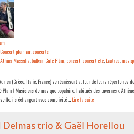
lùm
Concert plein air
,
concerts
Athina Massalia
,
balkan
,
Café Plùm
,
concert
,
concert été
,
Lautrec
,
musiqu
Adrien (Grèce, Italie, France) se réunissent autour de leurs répertoires d
é Plum ! Musiciens de musique populaire, habitués des tavernes d’Athène
seille, ils échangent avec complicité …
Lire la suite­­
l Delmas trio & Gaël Horellou