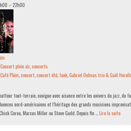
0h00
–
22h00
lùm
Concert plein air
,
concerts
Café Plùm
,
concert
,
concert été
,
funk
,
Gabriel Delmas trio & Gaël Horell
atteur tout-terrain, navigue avec aisance entre les univers du jazz, du f
fluences nord-américaines et l’héritage des grands musiciens improvis
Chick Corea, Marcus Miller ou Steve Gadd. Depuis fin …
Lire la suite­­