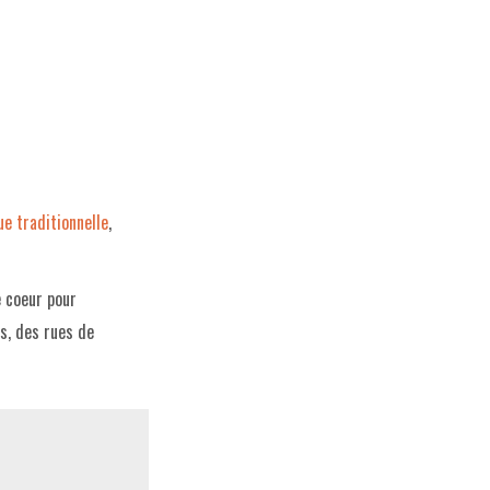
e traditionnelle
,
e coeur pour
s, des rues de