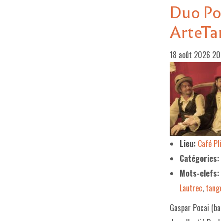
Duo Poc
ArteTa
18 août 2026 2
Lieu:
Café P
Catégories:
Mots-clefs:
Lautrec
,
tang
Gaspar Pocai (ba