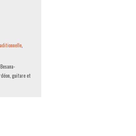
aditionnelle
,
a Besana-
rdéon, guitare et