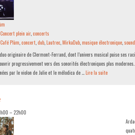
lùm
Concert plein air
,
concerts
Café Plùm
,
concert
,
dub
,
Lautrec
,
MirkaDub
,
musique électronique
,
sound
duo originaire de Clermont-Ferrand, dont l’univers musical puise ses rac
’ouvrir progressivement vers des sonorités électroniques plus modernes.
nées par le violon de Julie et le mélodica de …
Lire la suite­­
e
0h00
–
22h00
Arda
quat