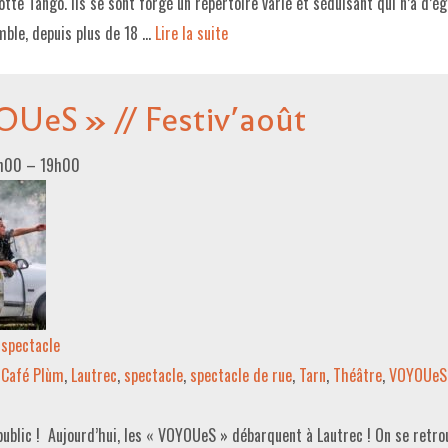
otte Tango. Ils se sont forgé un répertoire varié et séduisant qui n’a d’ég
mble, depuis plus de 18 …
Lire la suite­­
UeS » // Festiv’août
8h00
–
19h00
spectacle
Café Plùm
,
Lautrec
,
spectacle
,
spectacle de rue
,
Tarn
,
Théâtre
,
VOYOUeS
public ! Aujourd’hui, les « VOYOUeS » débarquent à Lautrec ! On se retrou