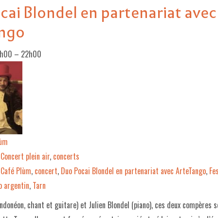
ai Blondel en partenariat avec
ngo
0h00
–
22h00
lùm
Concert plein air
,
concerts
Café Plùm
,
concert
,
Duo Pocai Blondel en partenariat avec ArteTango
,
Fe
o argentin
,
Tarn
ndonéon, chant et guitare) et Julien Blondel (piano), ces deux compères s