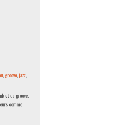
ou
,
groove
,
jazz
,
unk et du groove,
ateurs comme