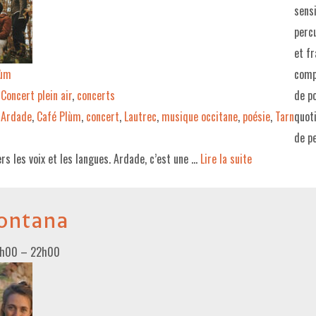
sensi
percu
et fr
lùm
comp
Concert plein air
,
concerts
de p
Ardade
,
Café Plùm
,
concert
,
Lautrec
,
musique occitane
,
poésie
,
Tarn
quoti
de pe
rs les voix et les langues. Ardade, c’est une …
Lire la suite­­
ontana
0h00
–
22h00