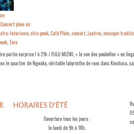
lùm
Concert plein air
afro-futurisme
,
afro-punk
,
Café Plùm
,
concert
,
Lautrec
,
musique traditio
punk
,
Tarn
e partie surprise ! à 21h / FULU MIZIKI, « le son des poubelles » en linga
ns le quartier de Ngwaka, véritable labyrinthe de rues dans Kinshasa, ca
R
HORAIRES D'ÉTÉ
Ru
05
Ouverture tous les jours :
c
le lundi de 9h à 18h,