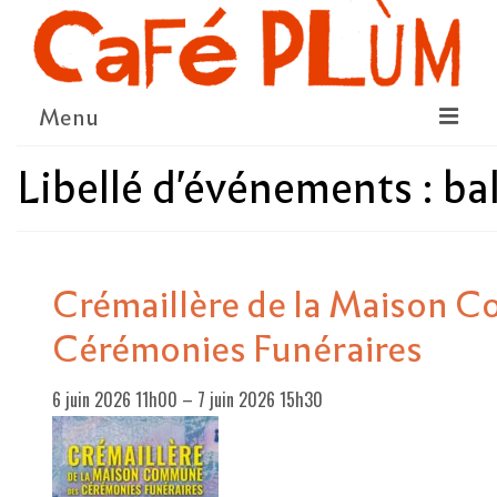
Menu
Libellé d'événements :
ba
LE PROJET
LA COOPÉRATIVE & L’ASSO
LE CONSEIL COOPÉRATIF
Crémaillère de la Maison 
NOUS SOUTENIR
Cérémonies Funéraires
LE PROGRAMME
6 juin 2026 11h00
–
7 juin 2026 15h30
DÉTAIL DES ÉVÉNEMENTS
LA SAISON CULTURELLE
AMI·ES ARTISTES