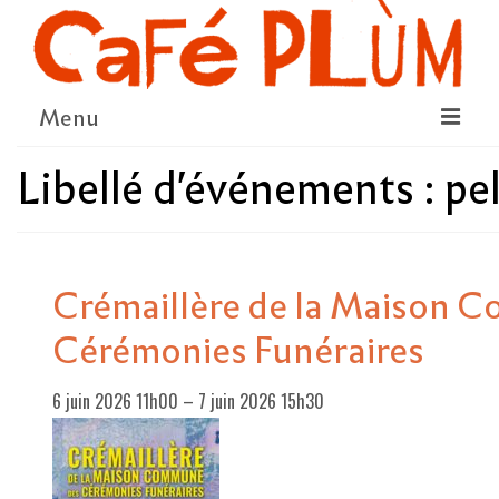
Menu
Libellé d'événements :
pe
LE PROJET
LA COOPÉRATIVE & L’ASSO
LE CONSEIL COOPÉRATIF
Crémaillère de la Maison 
NOUS SOUTENIR
Cérémonies Funéraires
LE PROGRAMME
6 juin 2026 11h00
–
7 juin 2026 15h30
DÉTAIL DES ÉVÉNEMENTS
LA SAISON CULTURELLE
AMI·ES ARTISTES