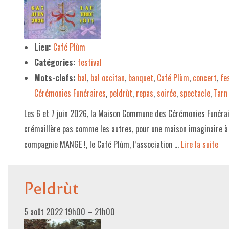
LE PROJET DE TERRITOIRE
LE CAFÉ/RESTO
Lieu:
Café Plùm
Catégories:
festival
LES FORMULES
Mots-clefs:
bal
,
bal occitan
,
banquet
,
Café Plùm
,
concert
,
fe
LA CARTE
Cérémonies Funéraires
,
peldrùt
,
repas
,
soirée
,
spectacle
,
Tarn
NOS FOURNISSEUR·EUSE·S
Les 6 et 7 juin 2026, la Maison Commune des Cérémonies Funérair
LA LIBRAIRIE
crémaillère pas comme les autres, pour une maison imaginaire à
compagnie MANGE !, le Café Plùm, l’association …
Lire la suite­­
UNE LIBRAIRIE INDÉPENDANTE
COMMANDER UN LIVRE
Peldrùt
LES EXPOSITIONS
INFOS & ACCESSIBILITÉ
5 août 2022 19h00
–
21h00