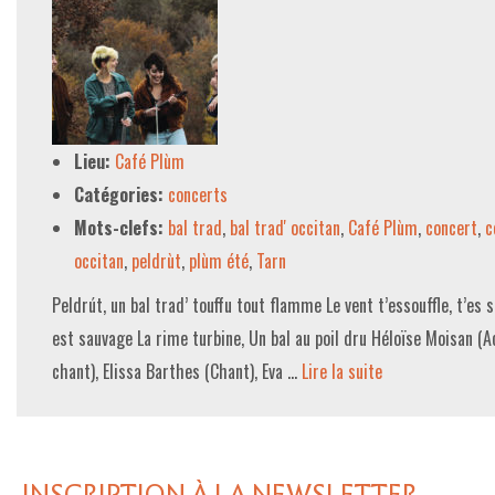
Lieu:
Café Plùm
Catégories:
concerts
Mots-clefs:
bal trad
,
bal trad' occitan
,
Café Plùm
,
concert
,
c
occitan
,
peldrùt
,
plùm été
,
Tarn
Peldrút, un bal trad’ touffu tout flamme Le vent t’essouffle, t’es 
est sauvage La rime turbine, Un bal au poil dru Héloïse Moisan (Ac
chant), Elissa Barthes (Chant), Eva …
Lire la suite­­