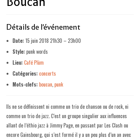
Boucan
LE PROJET DE TERRITOIRE
Détails de l'événement
LE CAFÉ/RESTO
LES FORMULES
Date:
15 juin 2018 21h30
–
23h00
Style:
punk words
LA CARTE
Lieu:
Café Plùm
NOS FOURNISSEUR·EUSE·S
Catégories:
concerts
LA LIBRAIRIE
Mots-clefs:
boucan
,
punk
UNE LIBRAIRIE INDÉPENDANTE
COMMANDER UN LIVRE
Ils ne se définissent ni comme un trio de chanson ou de rock, ni
LES EXPOSITIONS
comme un trio de jazz. C’est un groupe singulier aux influences
allant de l’éthio jazz à Jimmy Page, en passant par Les Clash ou
INFOS & ACCESSIBILITÉ
encore Gainsbourg, qui s’est formé il y a un peu plus d’un an avec