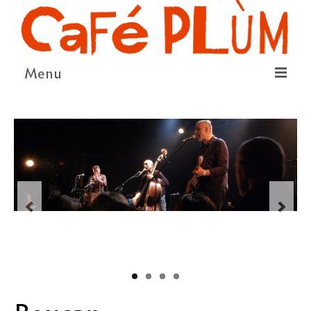
Menu
LE PROJET
LA COOPÉRATIVE & L’ASSO
LE CONSEIL COOPÉRATIF
NOUS SOUTENIR
LE PROGRAMME
DÉTAIL DES ÉVÉNEMENTS
LA SAISON CULTURELLE
AMI·ES ARTISTES