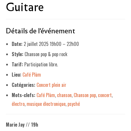
Guitare
LE PROJET DE TERRITOIRE
LE CAFÉ/RESTO
Détails de l'événement
LES FORMULES
Date:
2 juillet 2025 19h00
–
22h00
LA CARTE
Style:
Chanson pop & pop rock
NOS FOURNISSEUR·EUSE·S
Tarif:
Participation libre.
LA LIBRAIRIE
Lieu:
Café Plùm
UNE LIBRAIRIE INDÉPENDANTE
Catégories:
Concert plein air
Mots-clefs:
Café Plùm
,
chanson
,
Chanson pop
,
concert
,
COMMANDER UN LIVRE
électro
,
musique électronique
,
psyché
LES EXPOSITIONS
INFOS & ACCESSIBILITÉ
Marie Jay // 19h