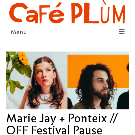
Menu
LE PROJET
LA COOPÉRATIVE & L’ASSO
LE CONSEIL COOPÉRATIF
NOUS SOUTENIR
LE PROGRAMME
DÉTAIL DES ÉVÉNEMENTS
Marie Jay + Ponteix //
LA SAISON CULTURELLE
OFF Festival Pause
AMI·ES ARTISTES