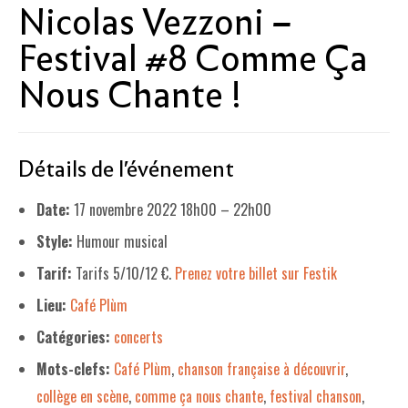
Nicolas Vezzoni –
LE PROJET DE TERRITOIRE
Festival #8 Comme Ça
LE CAFÉ/RESTO
Nous Chante !
LES FORMULES
LA CARTE
Détails de l'événement
NOS FOURNISSEUR·EUSE·S
Date:
17 novembre 2022 18h00
–
22h00
LA LIBRAIRIE
Style:
Humour musical
UNE LIBRAIRIE INDÉPENDANTE
Tarif:
Tarifs 5/10/12 €.
Prenez votre billet sur Festik
COMMANDER UN LIVRE
Lieu:
Café Plùm
Catégories:
concerts
LES EXPOSITIONS
Mots-clefs:
Café Plùm
,
chanson française à découvrir
,
INFOS & ACCESSIBILITÉ
collège en scène
,
comme ça nous chante
,
festival chanson
,