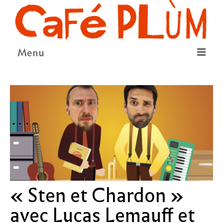
Menu
LE PROJET
LA COOPÉRATIVE & L’ASSO
LE CONSEIL COOPÉRATIF
NOUS SOUTENIR
LE PROGRAMME
DÉTAIL DES ÉVÉNEMENTS
« Sten et Chardon »
LA SAISON CULTURELLE
avec Lucas Lemauff et
AMI·ES ARTISTES