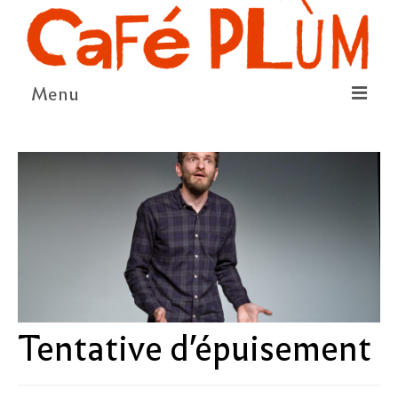
Menu
LE PROJET
LA COOPÉRATIVE & L’ASSO
LE CONSEIL COOPÉRATIF
NOUS SOUTENIR
LE PROGRAMME
DÉTAIL DES ÉVÉNEMENTS
Tentative d’épuisement
LA SAISON CULTURELLE
AMI·ES ARTISTES