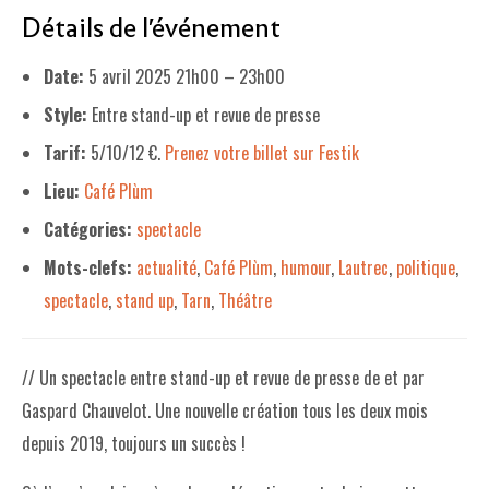
Détails de l'événement
LE PROJET DE TERRITOIRE
Date:
5 avril 2025 21h00
–
23h00
LE CAFÉ/RESTO
Style:
Entre stand-up et revue de presse
LES FORMULES
Tarif:
5/10/12 €.
Prenez votre billet sur Festik
LA CARTE
Lieu:
Café Plùm
NOS FOURNISSEUR·EUSE·S
Catégories:
spectacle
Mots-clefs:
actualité
,
Café Plùm
,
humour
,
Lautrec
,
politique
,
LA LIBRAIRIE
spectacle
,
stand up
,
Tarn
,
Théâtre
UNE LIBRAIRIE INDÉPENDANTE
COMMANDER UN LIVRE
// Un spectacle entre stand-up et revue de presse de et par
LES EXPOSITIONS
Gaspard Chauvelot. Une nouvelle création tous les deux mois
depuis 2019, toujours un succès !
INFOS & ACCESSIBILITÉ