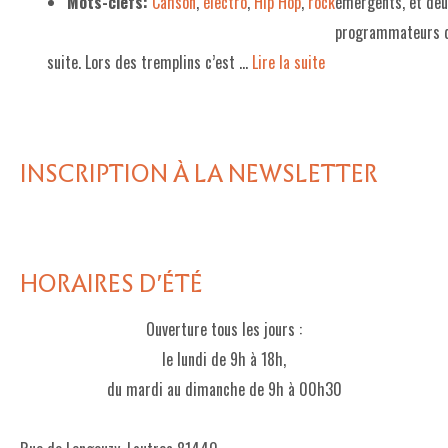
Mots-clefs:
Cahson
,
électro
,
Hip Hop
,
rock
émergents, et deux
programmateurs d
LE PROJET DE TERRITOIRE
suite. Lors des tremplins c’est …
Lire la suite­­
LE CAFÉ/RESTO
LES FORMULES
LA CARTE
INSCRIPTION À LA NEWSLETTER
NOS FOURNISSEUR·EUSE·S
LA LIBRAIRIE
HORAIRES D'ÉTÉ
UNE LIBRAIRIE INDÉPENDANTE
Ouverture tous les jours :
COMMANDER UN LIVRE
le lundi de 9h à 18h,
LES EXPOSITIONS
du mardi au dimanche de 9h à 00h30
INFOS & ACCESSIBILITÉ