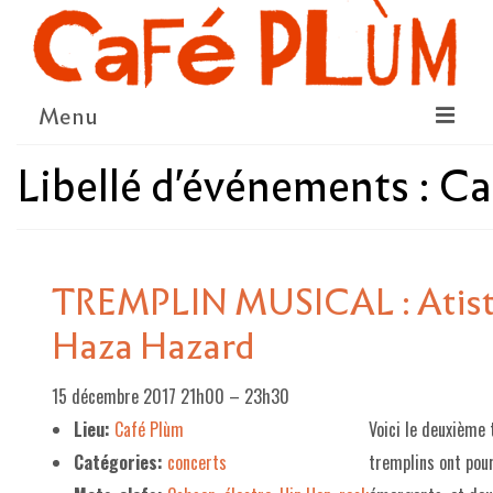
Menu
Libellé d'événements :
Ca
LE PROJET
LA COOPÉRATIVE & L’ASSO
LE CONSEIL COOPÉRATIF
TREMPLIN MUSICAL : Atista
NOUS SOUTENIR
Haza Hazard
LE PROGRAMME
15 décembre 2017 21h00
–
23h30
DÉTAIL DES ÉVÉNEMENTS
Lieu:
Café Plùm
Voici le deuxième 
LA SAISON CULTURELLE
Catégories:
concerts
tremplins ont pour
AMI·ES ARTISTES