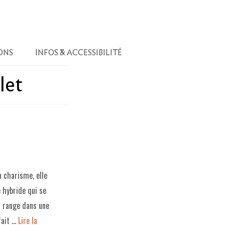
ONS
INFOS & ACCESSIBILITÉ
let
n charisme, elle
é hybride qui se
la range dans une
 fait …
Lire la