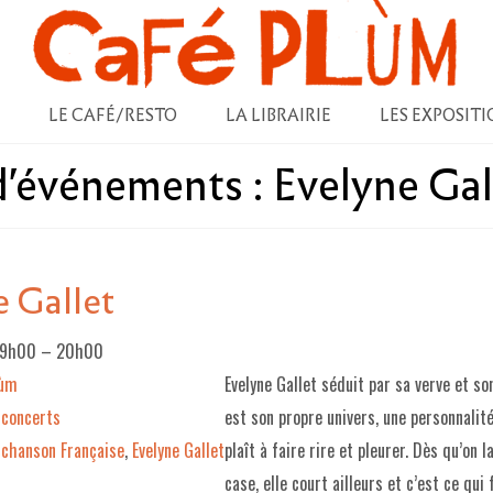
LE CAFÉ/RESTO
LA LIBRAIRIE
LES EXPOSITI
 d'événements :
Evelyne Gal
e Gallet
19h00
–
20h00
lùm
Evelyne Gallet séduit par sa verve et so
concerts
est son propre univers, une personnalit
chanson Française
,
Evelyne Gallet
plaît à faire rire et pleurer. Dès qu’on 
case, elle court ailleurs et c’est ce qui