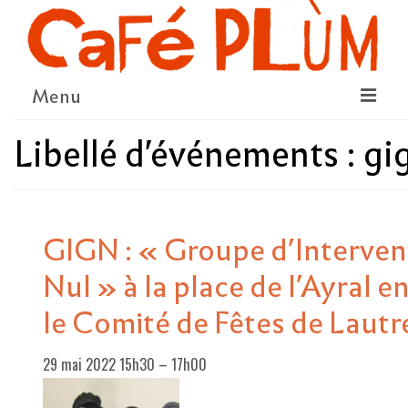
Menu
Libellé d'événements :
gi
LE PROJET
LA COOPÉRATIVE & L’ASSO
LE CONSEIL COOPÉRATIF
GIGN : « Groupe d’Interve
NOUS SOUTENIR
Nul » à la place de l’Ayral e
LE PROGRAMME
le Comité de Fêtes de Lautr
DÉTAIL DES ÉVÉNEMENTS
29 mai 2022 15h30
–
17h00
LA SAISON CULTURELLE
AMI·ES ARTISTES