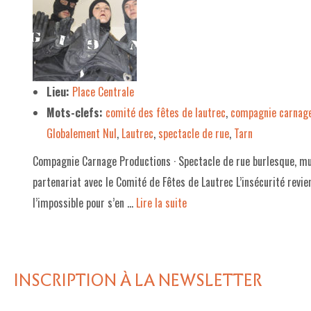
LE PROJET DE TERRITOIRE
LE CAFÉ/RESTO
LES FORMULES
Lieu:
Place Centrale
Mots-clefs:
comité des fêtes de lautrec
,
compagnie carnage
LA CARTE
Globalement Nul
,
Lautrec
,
spectacle de rue
,
Tarn
NOS FOURNISSEUR·EUSE·S
Compagnie Carnage Productions · Spectacle de rue burlesque, muet
LA LIBRAIRIE
partenariat avec le Comité de Fêtes de Lautrec L’insécurité revien
UNE LIBRAIRIE INDÉPENDANTE
l’impossible pour s’en …
Lire la suite­­
COMMANDER UN LIVRE
LES EXPOSITIONS
INSCRIPTION À LA NEWSLETTER
INFOS & ACCESSIBILITÉ