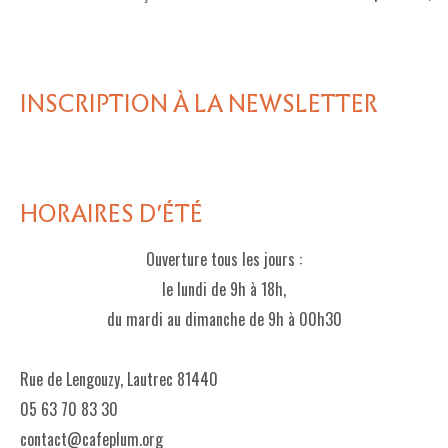
LE PROJET DE TERRITOIRE
LE CAFÉ/RESTO
INSCRIPTION À LA NEWSLETTER
LES FORMULES
LA CARTE
NOS FOURNISSEUR·EUSE·S
HORAIRES D'ÉTÉ
LA LIBRAIRIE
Ouverture tous les jours :
UNE LIBRAIRIE INDÉPENDANTE
le lundi de 9h à 18h,
du mardi au dimanche de 9h à 00h30
COMMANDER UN LIVRE
LES EXPOSITIONS
Rue de Lengouzy, Lautrec 81440
05 63 70 83 30
INFOS & ACCESSIBILITÉ
contact@cafeplum.org