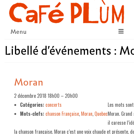
Menu
Libellé d'événements :
Mo
LE PROJET
LA COOPÉRATIVE & L’ASSO
LE CONSEIL COOPÉRATIF
Moran
NOUS SOUTENIR
2 décembre 2018 18h00
–
20h00
LE PROGRAMME
Catégories:
concerts
Les mots sont
DÉTAIL DES ÉVÉNEMENTS
Mots-clefs:
chanson Française
,
Moran
,
Quebec
Moran. Grand 
LA SAISON CULTURELLE
il caresse l’i
la chanson française. Moran c’est une voix chaude et présente, 
AMI·ES ARTISTES