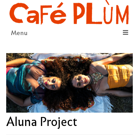
Menu
LE PROJET
LA COOPÉRATIVE & L’ASSO
LE CONSEIL COOPÉRATIF
NOUS SOUTENIR
LE PROGRAMME
DÉTAIL DES ÉVÉNEMENTS
Aluna Project
LA SAISON CULTURELLE
AMI·ES ARTISTES