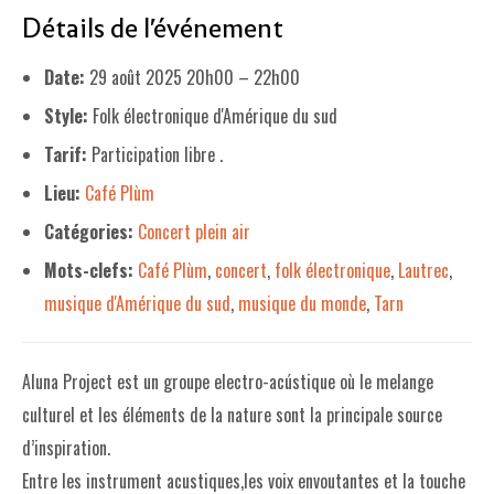
Détails de l'événement
LE PROJET DE TERRITOIRE
Date:
29 août 2025 20h00
–
22h00
LE CAFÉ/RESTO
Style:
Folk électronique d'Amérique du sud
LES FORMULES
Tarif:
Participation libre .
LA CARTE
Lieu:
Café Plùm
NOS FOURNISSEUR·EUSE·S
Catégories:
Concert plein air
Mots-clefs:
Café Plùm
,
concert
,
folk électronique
,
Lautrec
,
LA LIBRAIRIE
musique d'Amérique du sud
,
musique du monde
,
Tarn
UNE LIBRAIRIE INDÉPENDANTE
COMMANDER UN LIVRE
Aluna Project est un groupe electro-acústique où le melange
LES EXPOSITIONS
culturel et les éléments de la nature sont la principale source
d’inspiration.
INFOS & ACCESSIBILITÉ
Entre les instrument acustiques,les voix envoutantes et la touche