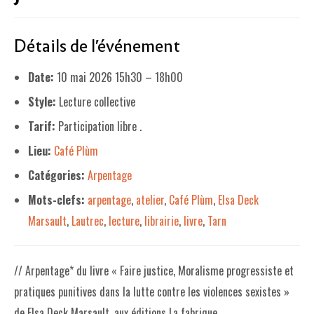
LE PROJET DE TERRITOIRE
Détails de l'événement
LE CAFÉ/RESTO
Date:
10 mai 2026 15h30
–
18h00
LES FORMULES
Style:
Lecture collective
LA CARTE
Tarif:
Participation libre .
NOS FOURNISSEUR·EUSE·S
Lieu:
Café Plùm
LA LIBRAIRIE
Catégories:
Arpentage
Mots-clefs:
arpentage
,
atelier
,
Café Plùm
,
Elsa Deck
UNE LIBRAIRIE INDÉPENDANTE
Marsault
,
Lautrec
,
lecture
,
librairie
,
livre
,
Tarn
COMMANDER UN LIVRE
LES EXPOSITIONS
// Arpentage* du livre « Faire justice, Moralisme progressiste et
INFOS & ACCESSIBILITÉ
pratiques punitives dans la lutte contre les violences sexistes »
de Elsa Deck Marsault, aux éditions La fabrique.