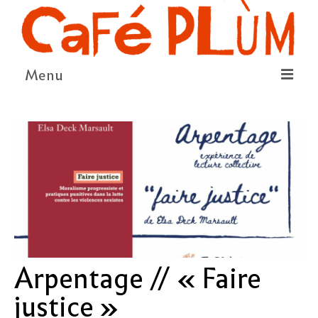
Menu
LE PROJET
LA COOPÉRATIVE & L’ASSO
LE CONSEIL COOPÉRATIF
NOUS SOUTENIR
LE PROGRAMME
DÉTAIL DES ÉVÉNEMENTS
Arpentage // « Faire
LA SAISON CULTURELLE
justice »
AMI·ES ARTISTES