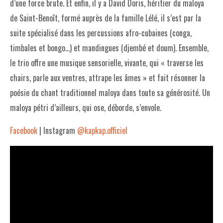
d’une force brute. Et enfin, il y a David Doris, héritier du maloya
de Saint-Benoît, formé auprès de la famille Lélé, il s’est par la
suite spécialisé dans les percussions afro-cubaines (conga,
timbales et bongo…) et mandingues (djembé et doum). Ensemble,
le trio offre une musique sensorielle, vivante, qui « traverse les
chairs, parle aux ventres, attrape les âmes » et fait résonner la
poésie du chant traditionnel maloya dans toute sa générosité. Un
maloya pétri d’ailleurs, qui ose, déborde, s’envole.
Facebook
| Instagram
@kapkap.officiel