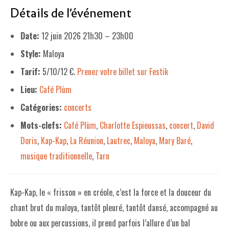
Détails de l'événement
LE PROJET DE TERRITOIRE
Date:
12 juin 2026 21h30
–
23h00
LE CAFÉ/RESTO
Style:
Maloya
LES FORMULES
Tarif:
5/10/12 €.
Prenez votre billet sur Festik
LA CARTE
Lieu:
Café Plùm
NOS FOURNISSEUR·EUSE·S
Catégories:
concerts
Mots-clefs:
Café Plùm
,
Charlotte Espieussas
,
concert
,
David
LA LIBRAIRIE
Doris
,
Kap-Kap
,
La Réunion
,
Lautrec
,
Maloya
,
Mary Baré
,
UNE LIBRAIRIE INDÉPENDANTE
musique traditionnelle
,
Tarn
COMMANDER UN LIVRE
LES EXPOSITIONS
Kap-Kap, le « frisson » en créole, c’est la force et la douceur du
chant brut du maloya, tantôt pleuré, tantôt dansé, accompagné au
INFOS & ACCESSIBILITÉ
bobre ou aux percussions, il prend parfois l’allure d’un bal