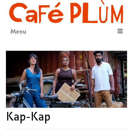
Menu
LE PROJET
LA COOPÉRATIVE & L’ASSO
LE CONSEIL COOPÉRATIF
NOUS SOUTENIR
LE PROGRAMME
DÉTAIL DES ÉVÉNEMENTS
Kap-Kap
LA SAISON CULTURELLE
AMI·ES ARTISTES