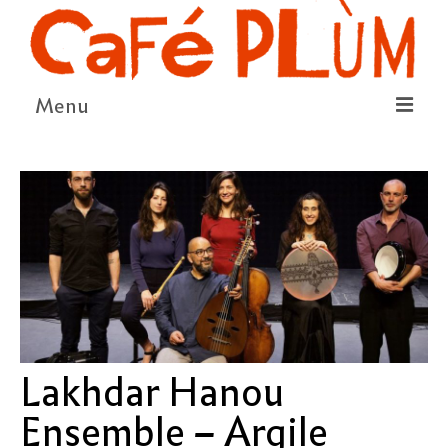
Menu
LE PROJET
LA COOPÉRATIVE & L’ASSO
LE CONSEIL COOPÉRATIF
NOUS SOUTENIR
LE PROGRAMME
DÉTAIL DES ÉVÉNEMENTS
Lakhdar Hanou
LA SAISON CULTURELLE
Ensemble – Argile
AMI·ES ARTISTES