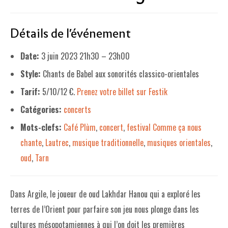
LE PROJET DE TERRITOIRE
Détails de l'événement
LE CAFÉ/RESTO
Date:
3 juin 2023 21h30
–
23h00
LES FORMULES
Style:
Chants de Babel aux sonorités classico-orientales
LA CARTE
Tarif:
5/10/12 €.
Prenez votre billet sur Festik
NOS FOURNISSEUR·EUSE·S
Catégories:
concerts
LA LIBRAIRIE
Mots-clefs:
Café Plùm
,
concert
,
festival Comme ça nous
chante
,
Lautrec
,
musique traditionnelle
,
musiques orientales
,
UNE LIBRAIRIE INDÉPENDANTE
oud
,
Tarn
COMMANDER UN LIVRE
LES EXPOSITIONS
Dans Argile, le joueur de oud Lakhdar Hanou qui a exploré les
terres de l’Orient pour parfaire son jeu nous plonge dans les
INFOS & ACCESSIBILITÉ
cultures mésopotamiennes à qui l’on doit les premières