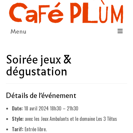
Menu
LE PROJET
Soirée jeux &
LA COOPÉRATIVE & L’ASSO
dégustation
LE CONSEIL COOPÉRATIF
NOUS SOUTENIR
Détails de l'événement
LE PROGRAMME
Date:
18 avril 2024 18h30
–
21h30
DÉTAIL DES ÉVÉNEMENTS
Style:
avec les Jeux Ambulants et le domaine Les 3 Têtus
LA SAISON CULTURELLE
Tarif:
Entrée libre.
AMI·ES ARTISTES