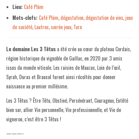
Lieu:
Café Plùm
LE PROJET DE TERRITOIRE
Mots-clefs:
Café Plùm
,
dégustation
,
dégustation de vins
,
jeux
LE CAFÉ/RESTO
de société
,
Lautrec
,
soirée jeux
,
Tarn
LES FORMULES
Le domaine Les 3 Têtus
a été crée au cœur du plateau Cordais,
LA CARTE
région historique du vignoble de Gaillac, en 2020 par 3 amis
NOS FOURNISSEUR·EUSE·S
issus du monde viticole. Les raisins de Mauzac, Loin de l’œil,
LA LIBRAIRIE
Syrah, Duras et Braucol furent ainsi récoltés pour donner
naissance au premier millésime.
UNE LIBRAIRIE INDÉPENDANTE
Les 3 Têtus ? Être Têtu, Obstiné, Persévérant, Courageux, Entêté
COMMANDER UN LIVRE
bien sur, allier Vie personnelle, Vie professionnelle, et Vie de
LES EXPOSITIONS
vigneron, c’est être 3 Têtus !
INFOS & ACCESSIBILITÉ
———-