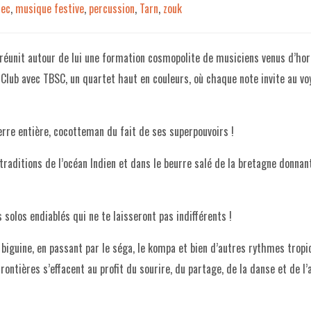
rec
,
musique festive
,
percussion
,
Tarn
,
zouk
réunit autour de lui une formation cosmopolite de musiciens venus d’hor
 Club avec TBSC, un quartet haut en couleurs, où chaque note invite au vo
erre entière, cocotteman du fait de ses superpouvoirs !
 traditions de l’océan Indien et dans le beurre salé de la bretagne donnan
 solos endiablés qui ne te laisseront pas indifférents !
a biguine, en passant par le séga, le kompa et bien d’autres rythmes tropi
rontières s’effacent au profit du sourire, du partage, de la danse et de l’