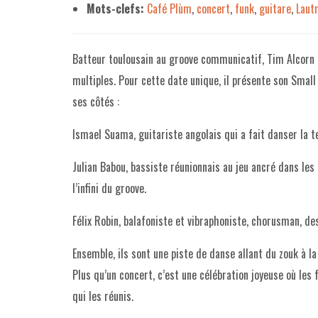
Mots-clefs:
Café Plùm
,
concert
,
funk
,
guitare
,
Laut
Batteur toulousain au groove communicatif, Tim Alcorn 
multiples. Pour cette date unique, il présente son Small
ses côtés :
Ismael Suama, guitariste angolais qui a fait danser la t
Julian Babou, bassiste réunionnais au jeu ancré dans les
l’infini du groove.
Félix Robin, balafoniste et vibraphoniste, chorusman, des
Ensemble, ils sont une piste de danse allant du zouk à l
Plus qu’un concert, c’est une célébration joyeuse où les f
qui les réunis.