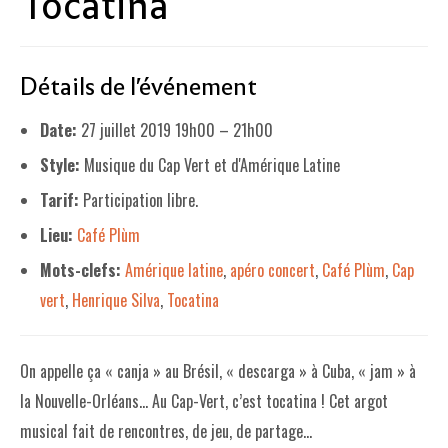
Tocatina
LE PROJET DE TERRITOIRE
Détails de l'événement
LE CAFÉ/RESTO
LES FORMULES
Date:
27 juillet 2019 19h00
–
21h00
Style:
Musique du Cap Vert et d'Amérique Latine
LA CARTE
Tarif:
Participation libre.
NOS FOURNISSEUR·EUSE·S
Lieu:
Café Plùm
LA LIBRAIRIE
Mots-clefs:
Amérique latine
,
apéro concert
,
Café Plùm
,
Cap
UNE LIBRAIRIE INDÉPENDANTE
vert
,
Henrique Silva
,
Tocatina
COMMANDER UN LIVRE
LES EXPOSITIONS
On appelle ça « canja » au Brésil, « descarga » à Cuba, « jam » à
la Nouvelle-Orléans… Au Cap-Vert, c’est tocatina ! Cet argot
INFOS & ACCESSIBILITÉ
musical fait de rencontres, de jeu, de partage…