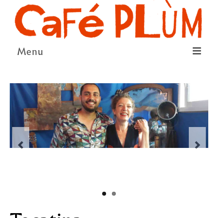
Menu
LE PROJET
LA COOPÉRATIVE & L’ASSO
LE CONSEIL COOPÉRATIF
NOUS SOUTENIR
LE PROGRAMME
DÉTAIL DES ÉVÉNEMENTS
LA SAISON CULTURELLE
AMI·ES ARTISTES