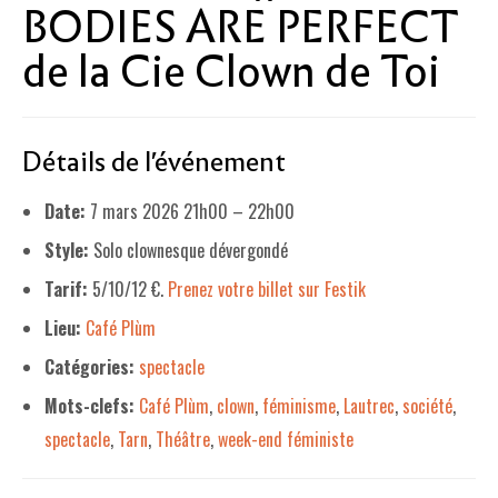
BODIES ARE PERFECT
LE PROJET DE TERRITOIRE
de la Cie Clown de Toi
LE CAFÉ/RESTO
LES FORMULES
Détails de l'événement
LA CARTE
Date:
7 mars 2026 21h00
–
22h00
NOS FOURNISSEUR·EUSE·S
Style:
Solo clownesque dévergondé
LA LIBRAIRIE
Tarif:
5/10/12 €.
Prenez votre billet sur Festik
UNE LIBRAIRIE INDÉPENDANTE
Lieu:
Café Plùm
Catégories:
spectacle
COMMANDER UN LIVRE
Mots-clefs:
Café Plùm
,
clown
,
féminisme
,
Lautrec
,
société
,
LES EXPOSITIONS
spectacle
,
Tarn
,
Théâtre
,
week-end féministe
INFOS & ACCESSIBILITÉ