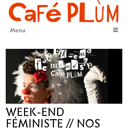
Menu
LE PROJET
LA COOPÉRATIVE & L’ASSO
LE CONSEIL COOPÉRATIF
NOUS SOUTENIR
LE PROGRAMME
DÉTAIL DES ÉVÉNEMENTS
WEEK-END
LA SAISON CULTURELLE
FÉMINISTE // NOS
AMI·ES ARTISTES