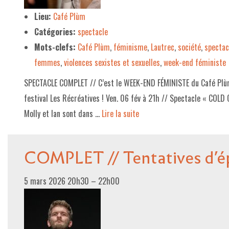
Lieu:
Café Plùm
Catégories:
spectacle
Mots-clefs:
Café Plùm
,
féminisme
,
Lautrec
,
société
,
spectac
femmes
,
violences sexistes et sexuelles
,
week-end féministe
SPECTACLE COMPLET // C’est le WEEK-END FÉMINISTE du Café Plù
festival Les Récréatives ! Ven. 06 fév à 21h // Spectacle « COLD 
Molly et Ian sont dans …
Lire la suite­­
COMPLET // Tentatives d’é
5 mars 2026 20h30
–
22h00