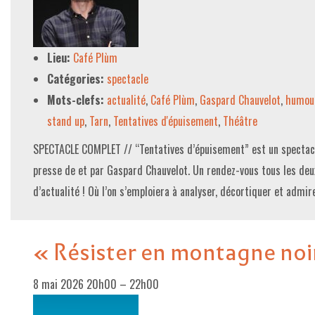
LE PROJET DE TERRITOIRE
Lieu:
Café Plùm
LE CAFÉ/RESTO
Catégories:
spectacle
LES FORMULES
Mots-clefs:
actualité
,
Café Plùm
,
Gaspard Chauvelot
,
humou
LA CARTE
stand up
,
Tarn
,
Tentatives d'épuisement
,
Théâtre
NOS FOURNISSEUR·EUSE·S
SPECTACLE COMPLET // “Tentatives d’épuisement” est un spectac
presse de et par Gaspard Chauvelot. Un rendez-vous tous les deu
LA LIBRAIRIE
d’actualité ! Où l’on s’emploiera à analyser, décortiquer et admi
UNE LIBRAIRIE INDÉPENDANTE
COMMANDER UN LIVRE
« Résister en montagne noi
LES EXPOSITIONS
8 mai 2026 20h00
–
22h00
INFOS & ACCESSIBILITÉ