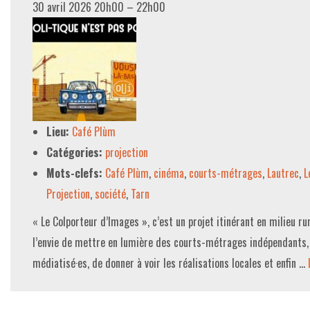
30 avril 2026 20h00
–
22h00
Lieu:
Café Plùm
Catégories:
projection
Mots-clefs:
Café Plùm
,
cinéma
,
courts-métrages
,
Lautrec
,
L
Projection
,
société
,
Tarn
« Le Colporteur d’Images », c’est un projet itinérant en milieu ru
l’envie de mettre en lumière des courts-métrages indépendants, l
médiatisé·es, de donner à voir les réalisations locales et enfin …