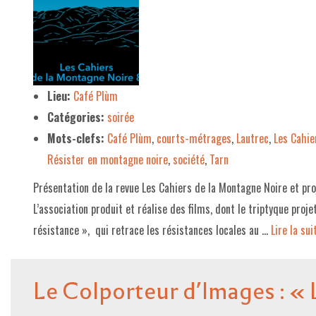
Lieu:
Café Plùm
Catégories:
soirée
Mots-clefs:
Café Plùm
,
courts-métrages
,
Lautrec
,
Les Cahie
Résister en montagne noire
,
société
,
Tarn
Présentation de la revue Les Cahiers de la Montagne Noire et p
L’association produit et réalise des films, dont le triptyque proj
résistance », qui retrace les résistances locales au …
Lire la suite
Le Colporteur d’Images : « 