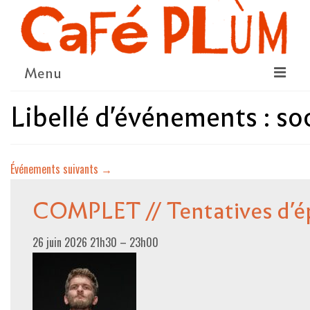
Menu
Libellé d'événements :
so
LE PROJET
LA COOPÉRATIVE & L’ASSO
Événements suivants
→
LE CONSEIL COOPÉRATIF
NOUS SOUTENIR
COMPLET // Tentatives d’é
LE PROGRAMME
26 juin 2026 21h30
–
23h00
DÉTAIL DES ÉVÉNEMENTS
LA SAISON CULTURELLE
AMI·ES ARTISTES