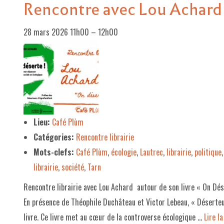
Rencontre avec Lou Achard 
28 mars 2026 11h00
–
12h00
Lieu:
Café Plùm
Catégories:
Rencontre librairie
Mots-clefs:
Café Plùm
,
écologie
,
Lautrec
,
librairie
,
politique
librairie
,
société
,
Tarn
Rencontre librairie avec Lou Achard autour de son livre « On Dés
En présence de Théophile Duchâteau et Victor Lebeau, « Déserteu
livre. Ce livre met au cœur de la controverse écologique …
Lire la 