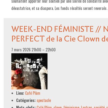
souhaitent apporter leur soutien par une soirée de solidarité ave
dévastatrice, et sa diaspora. Les fonds récoltés seront reversés
WEEK-END FÉMINISTE // 
PERFECT de la Cie Clown de
7 mars 2026 21h00
–
22h00
Lieu:
Café Plùm
Catégories:
spectacle
Mots-clefs:
Café Plùm
,
clown
,
féminisme
,
Lautrec
,
société
,
s