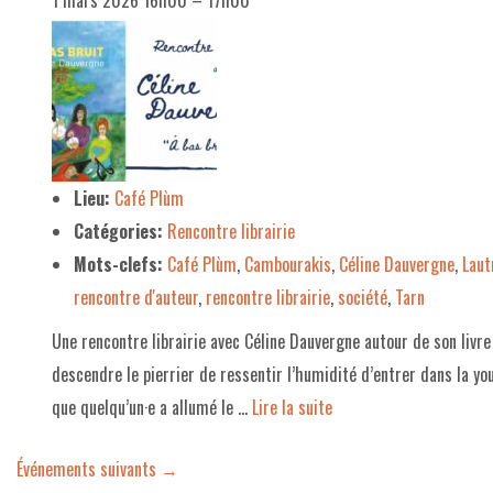
1 mars 2026 16h00
–
17h00
Lieu:
Café Plùm
Catégories:
Rencontre librairie
Mots-clefs:
Café Plùm
,
Cambourakis
,
Céline Dauvergne
,
Laut
rencontre d'auteur
,
rencontre librairie
,
société
,
Tarn
Une rencontre librairie avec Céline Dauvergne autour de son livre
descendre le pierrier de ressentir l’humidité d’entrer dans la you
que quelqu’un·e a allumé le …
Lire la suite­­
Événements suivants
→