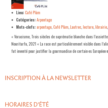
LE PROJET DE TERRITOIRE
Lieu:
Café Plùm
Catégories:
Arpentage
LE CAFÉ/RESTO
Mots-clefs:
arpentage
,
Café Plùm
,
Lautrec
,
lecture
,
librairie
LES FORMULES
« Voracisme, Trois siècles de suprématie blanche dans l’assiette 
LA CARTE
Nouriturfu, 2021 « La race est particulièrement visible dans l’al
NOS FOURNISSEUR·EUSE·S
fut inventé pour justifier la gourmandise de certain·es Européen·
LA LIBRAIRIE
UNE LIBRAIRIE INDÉPENDANTE
INSCRIPTION À LA NEWSLETTER
COMMANDER UN LIVRE
LES EXPOSITIONS
INFOS & ACCESSIBILITÉ
HORAIRES D'ÉTÉ