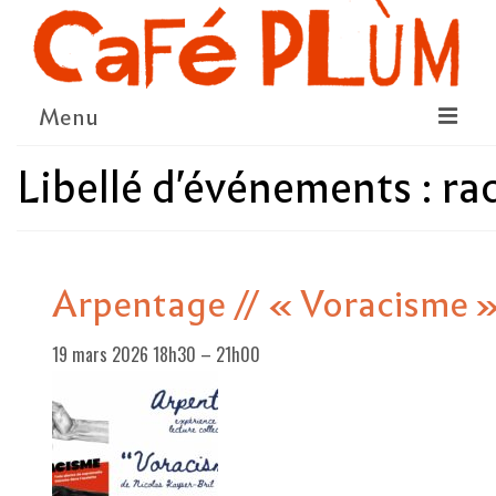
Menu
Libellé d'événements :
ra
LE PROJET
LA COOPÉRATIVE & L’ASSO
LE CONSEIL COOPÉRATIF
Arpentage // « Voracisme 
NOUS SOUTENIR
19 mars 2026 18h30
–
21h00
LE PROGRAMME
DÉTAIL DES ÉVÉNEMENTS
LA SAISON CULTURELLE
AMI·ES ARTISTES