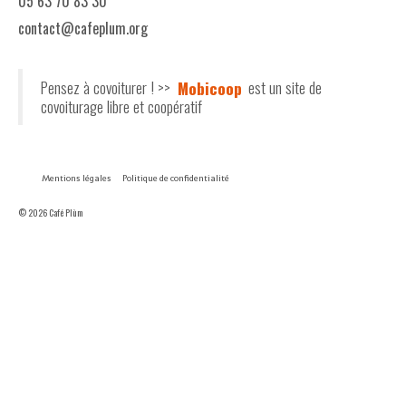
05 63 70 83 30
contact@cafeplum.org
Pensez à covoiturer ! >>
Mobicoop
est un site de
covoiturage libre et coopératif
Mentions légales
Politique de confidentialité
© 2026 Café Plùm