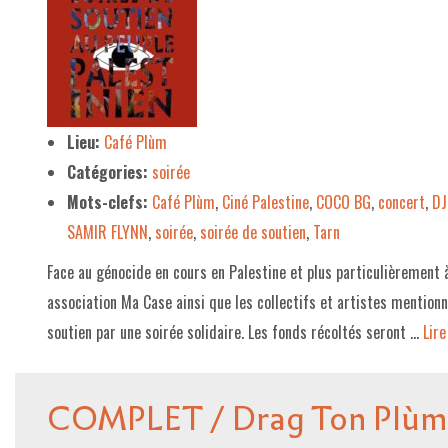
Lieu:
Café Plùm
Catégories:
soirée
Mots-clefs:
Café Plùm
,
Ciné Palestine
,
COCO BG
,
concert
,
DJ
SAMIR FLYNN
,
soirée
,
soirée de soutien
,
Tarn
Face au génocide en cours en Palestine et plus particulièrement 
association Ma Case ainsi que les collectifs et artistes mention
soutien par une soirée solidaire. Les fonds récoltés seront …
Lire 
COMPLET / Drag Ton Plùm