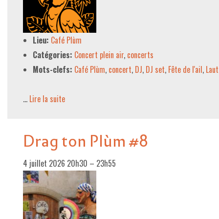
LE PROJET DE TERRITOIRE
Lieu:
Café Plùm
LE CAFÉ/RESTO
Catégories:
Concert plein air
,
concerts
LES FORMULES
Mots-clefs:
Café Plùm
,
concert
,
DJ
,
DJ set
,
Fête de l'ail
,
Laut
LA CARTE
…
Lire la suite­­
NOS FOURNISSEUR·EUSE·S
LA LIBRAIRIE
Drag ton Plùm #8
UNE LIBRAIRIE INDÉPENDANTE
COMMANDER UN LIVRE
4 juillet 2026 20h30
–
23h55
LES EXPOSITIONS
INFOS & ACCESSIBILITÉ