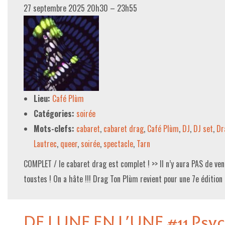
27 septembre 2025 20h30
–
23h55
Lieu:
Café Plùm
Catégories:
soirée
Mots-clefs:
cabaret
,
cabaret drag
,
Café Plùm
,
DJ
,
DJ set
,
Dr
Lautrec
,
queer
,
soirée
,
spectacle
,
Tarn
COMPLET / le cabaret drag est complet ! >> Il n’y aura PAS de vent
toustes ! On a hâte !!! Drag Ton Plùm revient pour une 7e éditio
DE LUNE EN L’UNE #11 Psyc