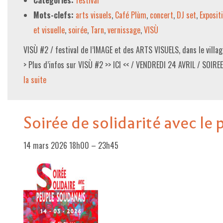
Catégories:
festival
Mots-clefs:
arts visuels
,
Café Plùm
,
concert
,
DJ set
,
Exposit
et visuelle
,
soirée
,
Tarn
,
vernissage
,
VISÙ
VISÙ #2 / festival de l’IMAGE et des ARTS VISUELS, dans le villa
> Plus d’infos sur VISÙ #2 >> ICI << / VENDREDI 24 AVRIL / SO
la suite­­
Soirée de solidarité avec le
14 mars 2026 18h00
–
23h45