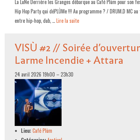
La LuNe Derrière les Granges débarque au Café Plùm pour son fes
Hip Hop Party qui déPLÙMe !!! Au programme ? / DRUM.D MC au 
entre hip-hop, dub, …
Lire la suite­­
VISÙ #2 // Soirée d’ouvertur
Larme Incendie + Attara
24 avril 2026 19h00
–
23h30
Lieu:
Café Plùm