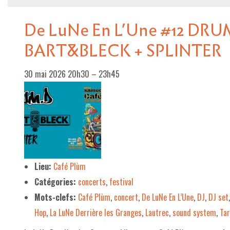
De LuNe En L’Une #12 DRU
BART&BLECK + SPLINTER
30 mai 2026 20h30
–
23h45
Lieu:
Café Plùm
Catégories:
concerts
,
festival
Mots-clefs:
Café Plùm
,
concert
,
De LuNe En L’Une
,
DJ
,
DJ set
Hop
,
La LuNe Derrière les Granges
,
Lautrec
,
sound system
,
Ta