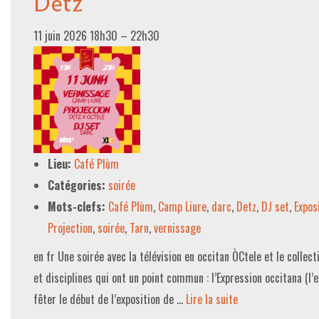
Detz
11 juin 2026 18h30
–
22h30
Lieu:
Café Plùm
Catégories:
soirée
Mots-clefs:
Café Plùm
,
Camp Liure
,
darc
,
Detz
,
DJ set
,
Expos
Projection
,
soirée
,
Tarn
,
vernissage
en fr Une soirée avec la télévision en occitan ÒCtele et le collect
et disciplines qui ont un point commun : l’Expression occitana (l’e
fêter le début de l’exposition de …
Lire la suite­­