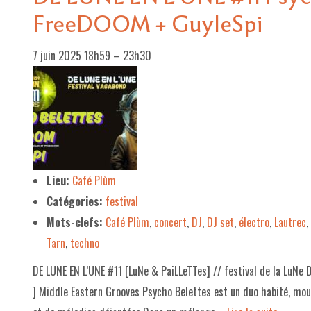
FreeDOOM + GuyleSpi
7 juin 2025 18h59
–
23h30
Lieu:
Café Plùm
Catégories:
festival
Mots-clefs:
Café Plùm
,
concert
,
DJ
,
DJ set
,
électro
,
Lautrec
,
Tarn
,
techno
DE LUNE EN L’UNE #11 [LuNe & PaiLLeTTes] // festival de la LuNe
] Middle Eastern Grooves Psycho Belettes est un duo habité, mo