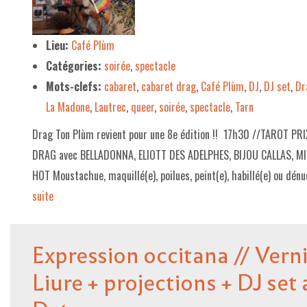
Lieu:
Café Plùm
Catégories:
soirée
,
spectacle
Mots-clefs:
cabaret
,
cabaret drag
,
Café Plùm
,
DJ
,
DJ set
,
Dr
La Madone
,
Lautrec
,
queer
,
soirée
,
spectacle
,
Tarn
Drag Ton Plùm revient pour une 8e édition !! 17h30 //TAROT P
DRAG avec BELLADONNA, ELIOTT DES ADELPHES, BIJOU CALLAS, 
HOT Moustachue, maquillé(e), poilues, peint(e), habillé(e) ou dénu
suite­­
Expression occitana // Ver
Liure + projections + DJ set