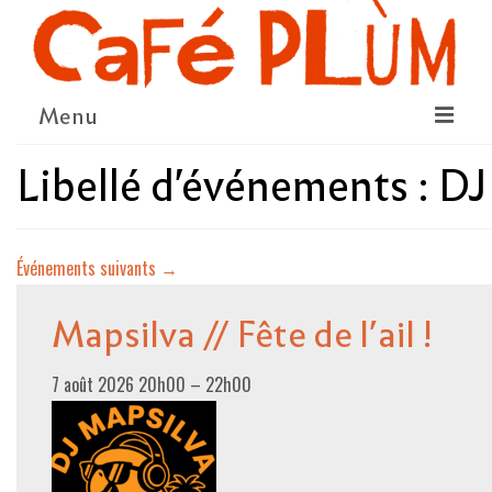
Menu
Libellé d'événements :
DJ
LE PROJET
LA COOPÉRATIVE & L’ASSO
Événements suivants
→
LE CONSEIL COOPÉRATIF
NOUS SOUTENIR
Mapsilva // Fête de l’ail !
LE PROGRAMME
7 août 2026 20h00
–
22h00
DÉTAIL DES ÉVÉNEMENTS
LA SAISON CULTURELLE
AMI·ES ARTISTES