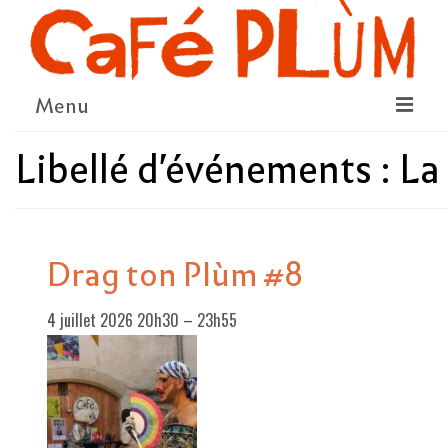
Menu
Libellé d'événements :
La
LE PROJET
LA COOPÉRATIVE & L’ASSO
LE CONSEIL COOPÉRATIF
Drag ton Plùm #8
NOUS SOUTENIR
4 juillet 2026 20h30
–
23h55
LE PROGRAMME
DÉTAIL DES ÉVÉNEMENTS
LA SAISON CULTURELLE
AMI·ES ARTISTES