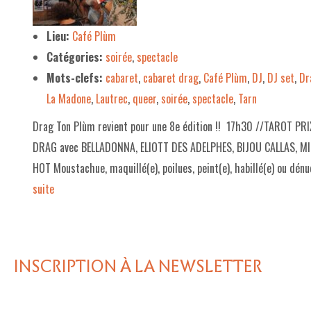
LE PROJET DE TERRITOIRE
Lieu:
Café Plùm
Catégories:
soirée
,
spectacle
LE CAFÉ/RESTO
Mots-clefs:
cabaret
,
cabaret drag
,
Café Plùm
,
DJ
,
DJ set
,
Dr
LES FORMULES
La Madone
,
Lautrec
,
queer
,
soirée
,
spectacle
,
Tarn
LA CARTE
Drag Ton Plùm revient pour une 8e édition !! 17h30 //TAROT P
NOS FOURNISSEUR·EUSE·S
DRAG avec BELLADONNA, ELIOTT DES ADELPHES, BIJOU CALLAS, 
HOT Moustachue, maquillé(e), poilues, peint(e), habillé(e) ou dénu
LA LIBRAIRIE
suite­­
UNE LIBRAIRIE INDÉPENDANTE
COMMANDER UN LIVRE
LES EXPOSITIONS
INSCRIPTION À LA NEWSLETTER
INFOS & ACCESSIBILITÉ