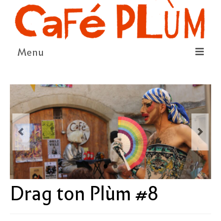
Menu
LE PROJET
LA COOPÉRATIVE & L’ASSO
LE CONSEIL COOPÉRATIF
NOUS SOUTENIR
LE PROGRAMME
DÉTAIL DES ÉVÉNEMENTS
Drag ton Plùm #8
LA SAISON CULTURELLE
AMI·ES ARTISTES