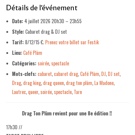
Détails de l'événement
LE PROJET DE TERRITOIRE
Date:
4 juillet 2026 20h30
–
23h55
LE CAFÉ/RESTO
Style:
Cabaret drag & DJ set
LES FORMULES
Tarif:
8/12/15 €.
Prenez votre billet sur Festik
LA CARTE
Lieu:
Café Plùm
NOS FOURNISSEUR·EUSE·S
Catégories:
soirée
,
spectacle
Mots-clefs:
cabaret
,
cabaret drag
,
Café Plùm
,
DJ
,
DJ set
,
LA LIBRAIRIE
Drag
,
drag king
,
drag queen
,
drag ton plùm
,
La Madone
,
UNE LIBRAIRIE INDÉPENDANTE
Lautrec
,
queer
,
soirée
,
spectacle
,
Tarn
COMMANDER UN LIVRE
LES EXPOSITIONS
Drag Ton Plùm revient pour une 8e édition !!
INFOS & ACCESSIBILITÉ
17h30 //