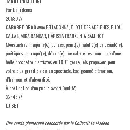
TAROT PRIX LIBRE
Par Belladonna
20h30 //
CABARET DRAG
avec BELLADONNA, ELIOTT DES ADELPHES, BIJOU
CALLAS, MIKA RAMBAR, HARISSA FRANKLIN & SAM HOT
Moustachue, maquillé(e), poilues, peint(e), habillé(e) ou dénudé(e),
poétiques, perruqué(e), décalé(e)… ce cabaret est composé d’une
belle brochette d’artistes en TOUT genre, iels proposent pour
votre plus grand plaisir un spectacle, badigeonné d’émotion,
d’humour et d’absurdité.
À destination d’un public averti (nudité)
22h45 //
DJ SET
Une soirée plùmesque concoctée par le Collectif La Madone