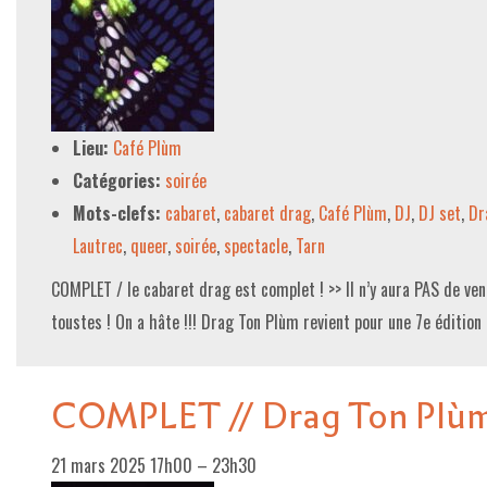
Lieu:
Café Plùm
Catégories:
soirée
Mots-clefs:
cabaret
,
cabaret drag
,
Café Plùm
,
DJ
,
DJ set
,
Dr
Lautrec
,
queer
,
soirée
,
spectacle
,
Tarn
COMPLET / le cabaret drag est complet ! >> Il n’y aura PAS de vent
toustes ! On a hâte !!! Drag Ton Plùm revient pour une 7e éditio
COMPLET // Drag Ton Plù
21 mars 2025 17h00
–
23h30