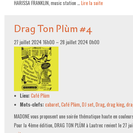
HARISSA FRANKLIN, music station …
Lire la suite­­
Drag Ton Plùm #4
27 juillet 2024 16h00
–
28 juillet 2024 0h00
Lieu:
Café Plùm
Mots-clefs:
cabaret
,
Café Plùm
,
DJ set
,
Drag
,
drag king
,
dra
MADONE vous proposent une soirée thématique haute en couleurs e
Pour la 4ème édition, DRAG TON PLÙM à Lautrec revient le 27 ju