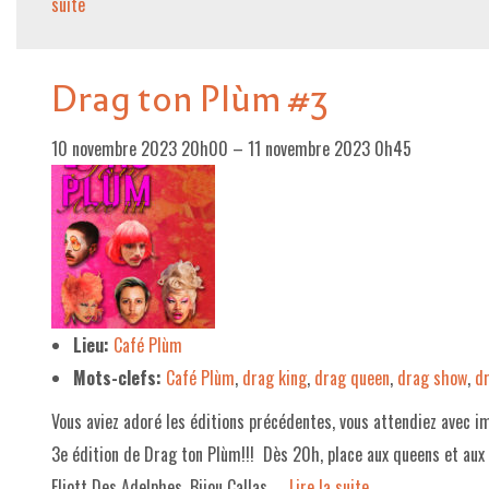
suite­­
Drag ton Plùm #3
10 novembre 2023 20h00
–
11 novembre 2023 0h45
Lieu:
Café Plùm
Mots-clefs:
Café Plùm
,
drag king
,
drag queen
,
drag show
,
d
Vous aviez adoré les éditions précédentes, vous attendiez avec imp
3e édition de Drag ton Plùm!!! Dès 20h, place aux queens et au
Eliott Des Adelphes, Bijou Callas, …
Lire la suite­­