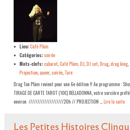
Lieu:
Café Plùm
Catégories:
soirée
Mots-clefs:
cabaret
,
Café Plùm
,
DJ
,
DJ set
,
Drag
,
drag king
,
Projection
,
queer
,
soirée
,
Tarn
Drag Ton Plùm revient pour une 6e édition !! Au programme : Sho
TIRAGE DE CARTE TAROT (10€) BELLADONNA, votre sorcière préfé
environ ////////////////////20h // PROJECTION …
Lire la suite­­
Les Petites Histoires Clinq