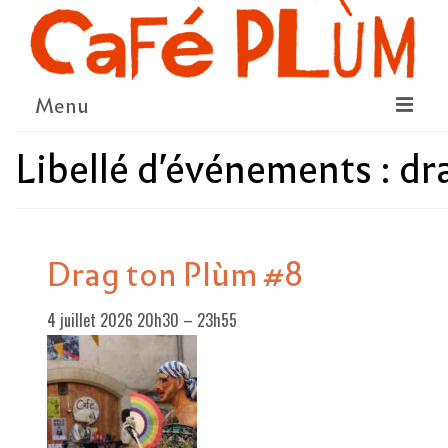
Menu
Libellé d'événements :
dr
LE PROJET
LA COOPÉRATIVE & L’ASSO
LE CONSEIL COOPÉRATIF
Drag ton Plùm #8
NOUS SOUTENIR
4 juillet 2026 20h30
–
23h55
LE PROGRAMME
DÉTAIL DES ÉVÉNEMENTS
LA SAISON CULTURELLE
AMI·ES ARTISTES