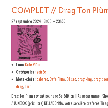
COMPLET // Drag Ton Plù
27 septembre 2024 16h00
–
23h55
Lieu:
Café Plùm
Catégories:
soirée
Mots-clefs:
cabaret
,
Café Plùm
,
DJ set
,
drag king
,
drag que
drag
,
Tarn
Drag Ton Plùm revient pour une 5e édition !! Au programme : Sh
/ JUKEBOX (prix libre) BELLADONNA, votre sorcière préférée Tira