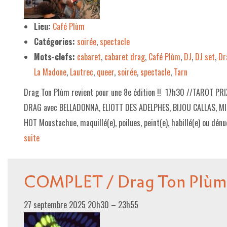
LE PROJET DE TERRITOIRE
Lieu:
Café Plùm
Catégories:
soirée
,
spectacle
LE CAFÉ/RESTO
Mots-clefs:
cabaret
,
cabaret drag
,
Café Plùm
,
DJ
,
DJ set
,
Dr
LES FORMULES
La Madone
,
Lautrec
,
queer
,
soirée
,
spectacle
,
Tarn
LA CARTE
Drag Ton Plùm revient pour une 8e édition !! 17h30 //TAROT P
NOS FOURNISSEUR·EUSE·S
DRAG avec BELLADONNA, ELIOTT DES ADELPHES, BIJOU CALLAS, 
HOT Moustachue, maquillé(e), poilues, peint(e), habillé(e) ou dénu
LA LIBRAIRIE
suite­­
UNE LIBRAIRIE INDÉPENDANTE
COMMANDER UN LIVRE
COMPLET / Drag Ton Plùm
LES EXPOSITIONS
27 septembre 2025 20h30
–
23h55
INFOS & ACCESSIBILITÉ