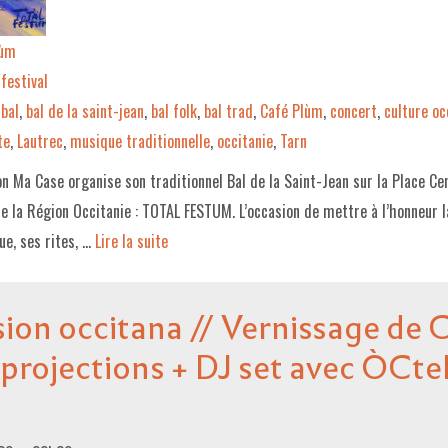
lùm
festival
bal
,
bal de la saint-jean
,
bal folk
,
bal trad
,
Café Plùm
,
concert
,
culture oc
te
,
Lautrec
,
musique traditionnelle
,
occitanie
,
Tarn
on Ma Case organise son traditionnel Bal de la Saint-Jean sur la Place Ce
de la Région Occitanie : TOTAL FESTUM. L’occasion de mettre à l’honneur l
ue, ses rites, …
Lire la suite­­
sion occitana // Vernissage de
 projections + DJ set avec ÒCtel