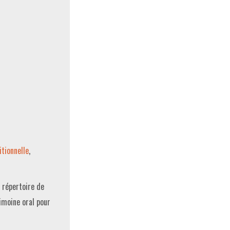
tionnelle
,
n répertoire de
imoine oral pour