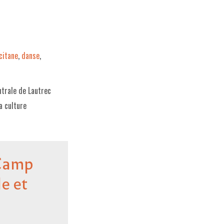
citane
,
danse
,
ntrale de Lautrec
a culture
 Camp
e et