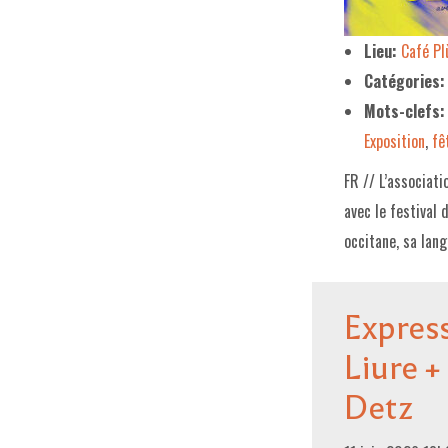
Lieu:
Café P
Catégories:
Mots-clefs:
Exposition
,
fê
FR // L’associati
avec le festival 
occitane, sa lang
Expres
Liure +
Detz