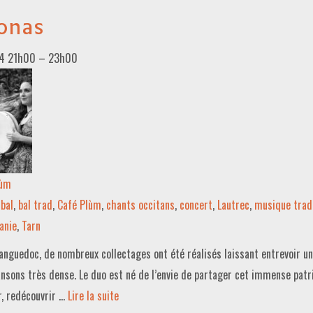
jonas
4 21h00
–
23h00
lùm
bal
,
bal trad
,
Café Plùm
,
chants occitans
,
concert
,
Lautrec
,
musique tradi
anie
,
Tarn
 Languedoc, de nombreux collectages ont été réalisés laissant entrevoir u
nsons très dense. Le duo est né de l’envie de partager cet immense patr
r, redécouvrir …
Lire la suite­­