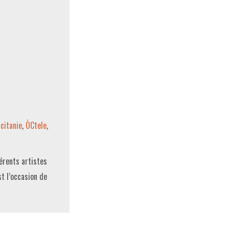
citanie
,
ÒCtele
,
férents artistes
st l’occasion de