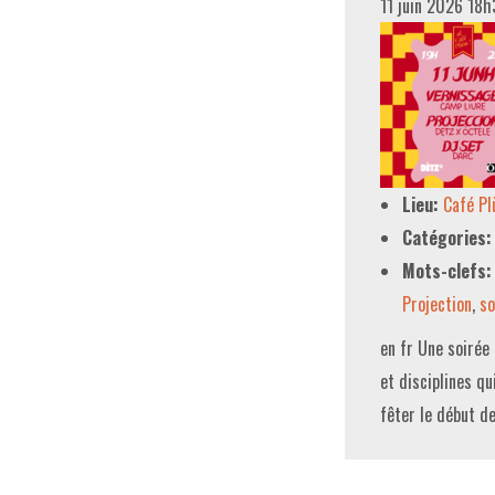
11 juin 2026 18
Lieu:
Café P
Catégories:
Mots-clefs:
Projection
,
so
en fr Une soirée 
et disciplines qu
fêter le début de