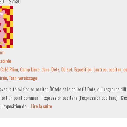
h30
–
22h30
lùm
soirée
Café Plùm
,
Camp Liure
,
darc
,
Detz
,
DJ set
,
Exposition
,
Lautrec
,
occitan
,
oc
irée
,
Tarn
,
vernissage
avec la télévision en occitan ÒCtele et le collectif Detz, qui regroupe dif
i ont un point commun : l’Expression occitana (l’expression occitane) ! C’e
 l’exposition de …
Lire la suite­­