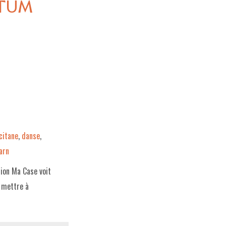
ESTUM
citane
,
danse
,
arn
tion Ma Case voit
e mettre à