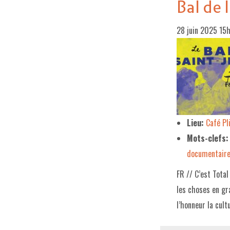
Bal de
28 juin 2025 15
Lieu:
Café P
Mots-clefs:
documentair
FR // C’est Total
les choses en gr
l’honneur la cul