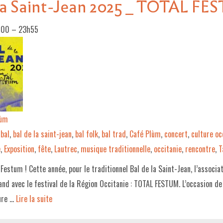
 la Saint-Jean 2025 _ TOTAL F
h00
–
23h55
lùm
bal
,
bal de la saint-jean
,
bal folk
,
bal trad
,
Café Plùm
,
concert
,
culture oc
e
,
Exposition
,
fête
,
Lautrec
,
musique traditionnelle
,
occitanie
,
rencontre
,
T
 Festum ! Cette année, pour le traditionnel Bal de la Saint-Jean, l’associa
and avec le festival de la Région Occitanie : TOTAL FESTUM. L’occasion d
ture …
Lire la suite­­