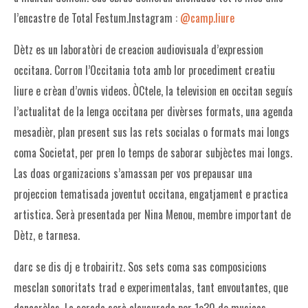
l’encastre de Total Festum.Instagram :
@camp.liure
Dètz es un laboratòri de creacion audiovisuala d’expression
occitana. Corron l’Occitania tota amb lor procediment creatiu
liure e crèan d’ovnis videos. ÒCtele, la television en occitan seguís
l’actualitat de la lenga occitana per divèrses formats, una agenda
mesadièr, plan present sus las rets socialas o formats mai longs
coma Societat, per pren lo temps de saborar subjèctes mai longs.
Las doas organizacions s’amassan per vos prepausar una
projeccion tematisada joventut occitana, engatjament e practica
artistica. Serà presentada per Nina Menou, membre important de
Dètz, e tarnesa.
darc se dis dj e trobairitz. Sos sets coma sas composicions
mesclan sonoritats trad e experimentalas, tant envoutantes, que
dançarèlas. La serada serà clausurada per 1o30 de musicas