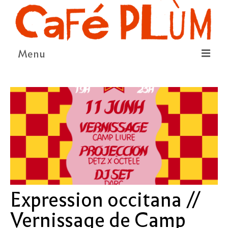
Menu
LE PROJET
LA COOPÉRATIVE & L’ASSO
LE CONSEIL COOPÉRATIF
NOUS SOUTENIR
LE PROGRAMME
DÉTAIL DES ÉVÉNEMENTS
Expression occitana //
LA SAISON CULTURELLE
Vernissage de Camp
AMI·ES ARTISTES