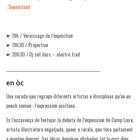
:
Soundcloud
☛ 19h / Vernissage de l’exposition
☛ 19h30 / Projection
☛ 20h30 / Dj set darc – electro trad
__________________________________________________
en òc
Una serada que regropa diferents artistas e disciplinas qu’an un
ponch comun : l’expression occitana.
Es l’escasença de festejar la debuta de l’exposicion de Camp Liure,
artista illustratora engatjada, queer e rurala, que tòca quitament
a mantun domeni. Sas òbras demòran afichadas tot lo mes dins