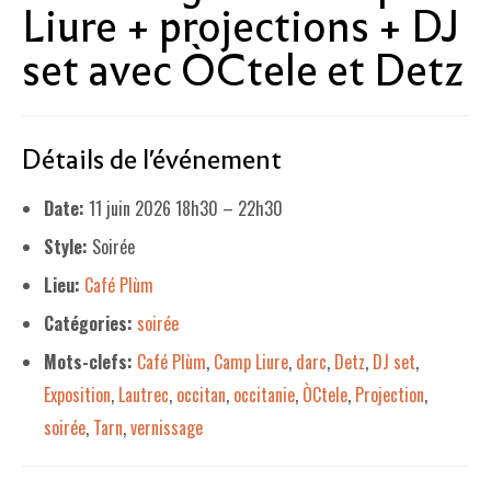
Liure + projections + DJ
LE PROJET DE TERRITOIRE
set avec ÒCtele et Detz
LE CAFÉ/RESTO
LES FORMULES
Détails de l'événement
LA CARTE
Date:
11 juin 2026 18h30
–
22h30
NOS FOURNISSEUR·EUSE·S
Style:
Soirée
LA LIBRAIRIE
Lieu:
Café Plùm
UNE LIBRAIRIE INDÉPENDANTE
Catégories:
soirée
Mots-clefs:
Café Plùm
,
Camp Liure
,
darc
,
Detz
,
DJ set
,
COMMANDER UN LIVRE
Exposition
,
Lautrec
,
occitan
,
occitanie
,
ÒCtele
,
Projection
,
LES EXPOSITIONS
soirée
,
Tarn
,
vernissage
INFOS & ACCESSIBILITÉ