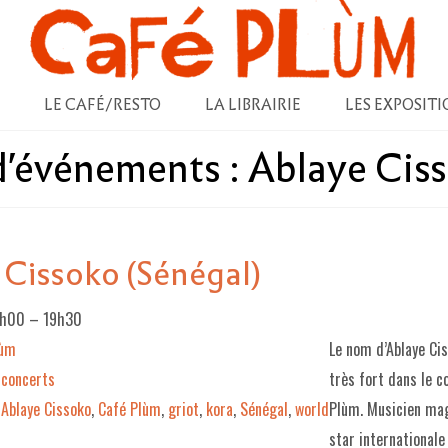
LE CAFÉ/RESTO
LA LIBRAIRIE
LES EXPOSITI
 d'événements :
Ablaye Cis
 Cissoko (Sénégal)
8h00
–
19h30
lùm
Le nom d’Ablaye Ci
concerts
très fort dans le 
Ablaye Cissoko
,
Café Plùm
,
griot
,
kora
,
Sénégal
,
world
Plùm. Musicien ma
star internationale