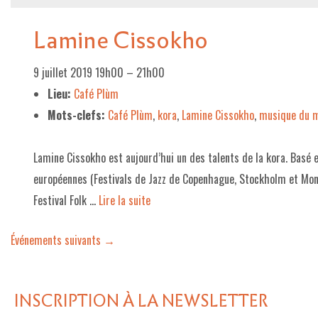
Lamine Cissokho
9 juillet 2019 19h00
–
21h00
Lieu:
Café Plùm
Mots-clefs:
Café Plùm
,
kora
,
Lamine Cissokho
,
musique du 
Lamine Cissokho est aujourd’hui un des talents de la kora. Basé e
européennes (Festivals de Jazz de Copenhague, Stockholm et Mont
Festival Folk …
Lire la suite­­
Événements suivants
→
INSCRIPTION À LA NEWSLETTER