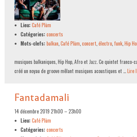
LE PROJET DE TERRITOIRE
Lieu:
Café Plùm
LE CAFÉ/RESTO
Catégories:
concerts
LES FORMULES
Mots-clefs:
balkan
,
Café Plùm
,
concert
,
électro
,
funk
,
Hip Ho
LA CARTE
musiques balkaniques, Hip Hop, Afro et Jazz. Ce quintet franco-c
NOS FOURNISSEUR·EUSE·S
créé un noyau de groove mêlant musiques acoustiques et …
Lire l
LA LIBRAIRIE
UNE LIBRAIRIE INDÉPENDANTE
Fantadamali
COMMANDER UN LIVRE
14 décembre 2019 21h00
–
23h00
LES EXPOSITIONS
Lieu:
Café Plùm
INFOS & ACCESSIBILITÉ
Catégories:
concerts