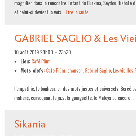
magnifier dans la rencontre. Enfant du Burkina, Seydou Diabaté d
et celui-ci devient la voix …
Lire la suite­­
GABRIEL SAGLIO & Les Vieil
10 août 2019 20h00
–
23h30
Lieu:
Café Plùm
Mots-clefs:
Café Plùm
,
chanson
,
Gabriel Saglio
,
Les vieilles 
l’empathie, le bonheur, en des mots justes et universels. Bercé p
maliens, convoquant le jazz, la guinguette, le Maloya ou encore …
Sikania