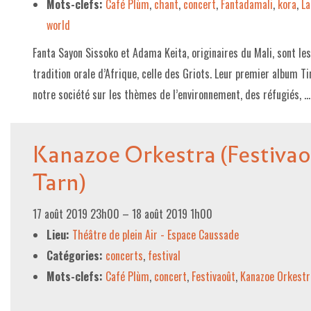
Mots-clefs:
Café Plùm
,
chant
,
concert
,
Fantadamali
,
kora
,
La
world
Fanta Sayon Sissoko et Adama Keita, originaires du Mali, sont le
tradition orale d’Afrique, celle des Griots. Leur premier album T
notre société sur les thèmes de l’environnement, des réfugiés, 
Kanazoe Orkestra (Festivaoû
Tarn)
17 août 2019 23h00
–
18 août 2019 1h00
Lieu:
Théâtre de plein Air - Espace Caussade
Catégories:
concerts
,
festival
Mots-clefs:
Café Plùm
,
concert
,
Festivaoût
,
Kanazoe Orkestr