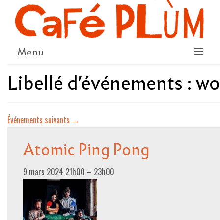
Menu
Libellé d'événements :
wo
LE PROJET
LA COOPÉRATIVE & L’ASSO
Événements suivants
→
LE CONSEIL COOPÉRATIF
NOUS SOUTENIR
Atomic Ping Pong
LE PROGRAMME
9 mars 2024 21h00
–
23h00
DÉTAIL DES ÉVÉNEMENTS
LA SAISON CULTURELLE
AMI·ES ARTISTES