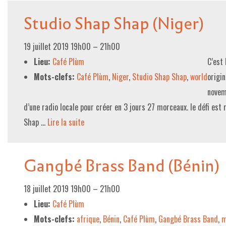
Studio Shap Shap (Niger)
19 juillet 2019 19h00
–
21h00
Lieu:
Café Plùm
C’est 
Mots-clefs:
Café Plùm
,
Niger
,
Studio Shap Shap
,
world
origin
novem
d’une radio locale pour créer en 3 jours 27 morceaux. le défi est 
Shap …
Lire la suite­­
Gangbé Brass Band (Bénin)
18 juillet 2019 19h00
–
21h00
Lieu:
Café Plùm
Mots-clefs:
afrique
,
Bénin
,
Café Plùm
,
Gangbé Brass Band
,
m