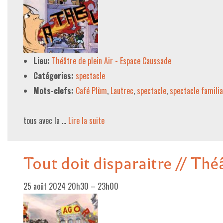
LE PROJET DE TERRITOIRE
LE CAFÉ/RESTO
Lieu:
Théâtre de plein Air - Espace Caussade
LES FORMULES
Catégories:
spectacle
LA CARTE
Mots-clefs:
Café Plùm
,
Lautrec
,
spectacle
,
spectacle familia
NOS FOURNISSEUR·EUSE·S
tous avec la …
Lire la suite­­
LA LIBRAIRIE
UNE LIBRAIRIE INDÉPENDANTE
Tout doit disparaitre // Thé
COMMANDER UN LIVRE
LES EXPOSITIONS
25 août 2024 20h30
–
23h00
INFOS & ACCESSIBILITÉ