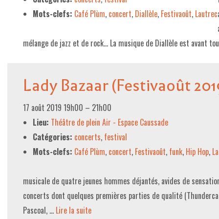
Mots-clefs:
Café Plùm
,
concert
,
Diallèle
,
Festivaoût
,
Lautrec
mélange de jazz et de rock… La musique de Diallèle est avant to
Lady Bazaar (Festivaoût 201
17 août 2019 19h00
–
21h00
Lieu:
Théâtre de plein Air - Espace Caussade
Catégories:
concerts
,
festival
Mots-clefs:
Café Plùm
,
concert
,
Festivaoût
,
funk
,
Hip Hop
,
La
musicale de quatre jeunes hommes déjantés, avides de sensatio
concerts dont quelques premières parties de qualité (Thunderca
Pascoal, …
Lire la suite­­