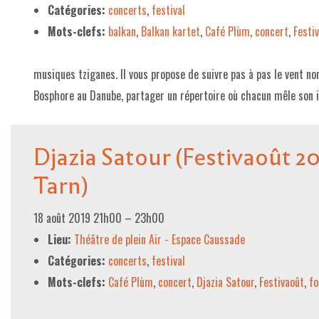
Catégories:
concerts
,
festival
Mots-clefs:
balkan
,
Balkan kartet
,
Café Plùm
,
concert
,
Festi
musiques tziganes. Il vous propose de suivre pas à pas le vent n
Bosphore au Danube, partager un répertoire où chacun mêle son 
Djazia Satour (Festivaoût 20
Tarn)
18 août 2019 21h00
–
23h00
Lieu:
Théâtre de plein Air - Espace Caussade
Catégories:
concerts
,
festival
Mots-clefs:
Café Plùm
,
concert
,
Djazia Satour
,
Festivaoût
,
fo