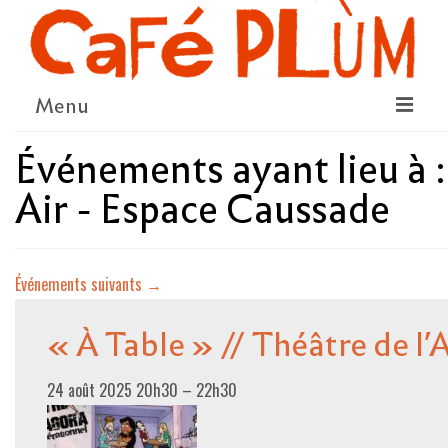
Menu
Événements ayant lieu à 
LE PROJET
Air - Espace Caussade
LA COOPÉRATIVE & L’ASSO
LE CONSEIL COOPÉRATIF
Événements suivants
→
NOUS SOUTENIR
LE PROGRAMME
« À Table » // Théâtre de l
DÉTAIL DES ÉVÉNEMENTS
24 août 2025 20h30
–
22h30
LA SAISON CULTURELLE
AMI·ES ARTISTES