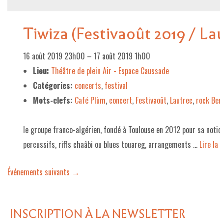
Tiwiza (Festivaoût 2019 / La
16 août 2019 23h00
–
17 août 2019 1h00
Lieu:
Théâtre de plein Air - Espace Caussade
Catégories:
concerts
,
festival
Mots-clefs:
Café Plùm
,
concert
,
Festivaoût
,
Lautrec
,
rock Be
le groupe franco-algérien, fondé à Toulouse en 2012 pour sa noti
percussifs, riffs chaâbi ou blues touareg, arrangements …
Lire la 
Événements suivants
→
INSCRIPTION À LA NEWSLETTER