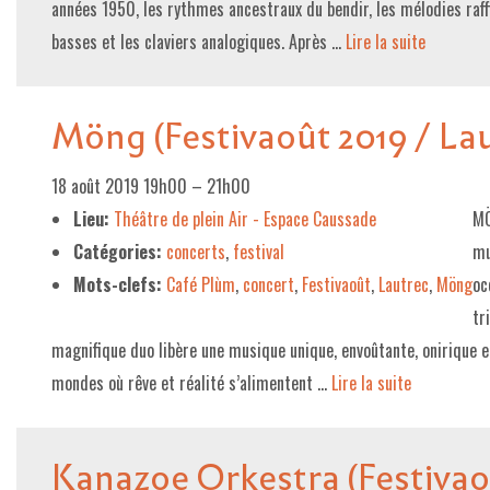
années 1950, les rythmes ancestraux du bendir, les mélodies raff
basses et les claviers analogiques. Après …
Lire la suite­­
Möng (Festivaoût 2019 / Lau
18 août 2019 19h00
–
21h00
Lieu:
Théâtre de plein Air - Espace Caussade
MÖ
Catégories:
concerts
,
festival
mu
Mots-clefs:
Café Plùm
,
concert
,
Festivaoût
,
Lautrec
,
Möng
oc
tr
magnifique duo libère une musique unique, envoûtante, onirique e
mondes où rêve et réalité s’alimentent …
Lire la suite­­
Kanazoe Orkestra (Festivaoû