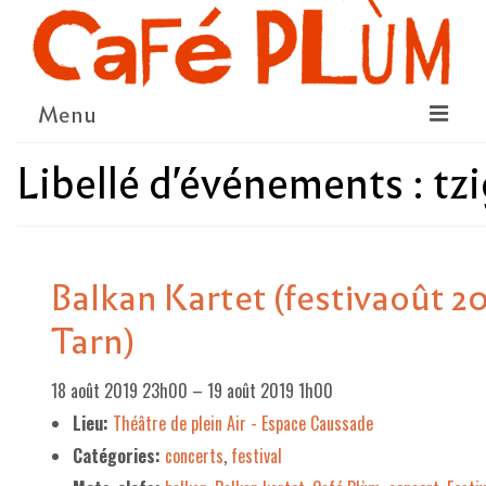
Menu
Libellé d'événements :
tz
LE PROJET
LA COOPÉRATIVE & L’ASSO
LE CONSEIL COOPÉRATIF
Balkan Kartet (festivaoût 20
NOUS SOUTENIR
Tarn)
LE PROGRAMME
18 août 2019 23h00
–
19 août 2019 1h00
DÉTAIL DES ÉVÉNEMENTS
Lieu:
Théâtre de plein Air - Espace Caussade
LA SAISON CULTURELLE
Catégories:
concerts
,
festival
AMI·ES ARTISTES