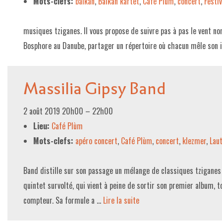
Mots-clefs:
balkan
,
Balkan kartet
,
Café Plùm
,
concert
,
Festi
LE PROJET DE TERRITOIRE
musiques tziganes. Il vous propose de suivre pas à pas le vent n
LE CAFÉ/RESTO
Bosphore au Danube, partager un répertoire où chacun mêle son 
LES FORMULES
Massilia Gipsy Band
LA CARTE
NOS FOURNISSEUR·EUSE·S
2 août 2019 20h00
–
22h00
LA LIBRAIRIE
Lieu:
Café Plùm
Mots-clefs:
apéro concert
,
Café Plùm
,
concert
,
klezmer
,
Lau
UNE LIBRAIRIE INDÉPENDANTE
COMMANDER UN LIVRE
Band distille sur son passage un mélange de classiques tziganes 
LES EXPOSITIONS
quintet survolté, qui vient à peine de sortir son premier album,
compteur. Sa formule a …
Lire la suite­­
INFOS & ACCESSIBILITÉ