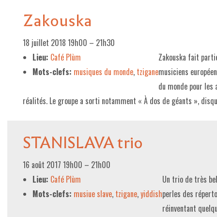
Zakouska
18 juillet 2018 19h00
–
21h30
Lieu:
Café Plùm
Zakouska fait parti
Mots-clefs:
musiques du monde
,
tzigane
musiciens européens
du monde pour les 
réalités. Le groupe a sorti notamment « À dos de géants », dis
STANISLAVA trio
16 août 2017 19h00
–
21h00
Lieu:
Café Plùm
Un trio de très be
Mots-clefs:
musiue slave
,
tzigane
,
yiddish
perles des réperto
réinventant quelqu