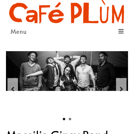
Menu
LE PROJET
LA COOPÉRATIVE & L’ASSO
LE CONSEIL COOPÉRATIF
NOUS SOUTENIR
LE PROGRAMME
DÉTAIL DES ÉVÉNEMENTS
LA SAISON CULTURELLE
AMI·ES ARTISTES