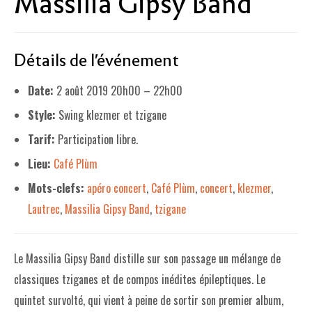
Massilia Gipsy Band
LE PROJET DE TERRITOIRE
Détails de l'événement
LE CAFÉ/RESTO
LES FORMULES
Date:
2 août 2019 20h00
–
22h00
Style:
Swing klezmer et tzigane
LA CARTE
Tarif:
Participation libre.
NOS FOURNISSEUR·EUSE·S
Lieu:
Café Plùm
LA LIBRAIRIE
Mots-clefs:
apéro concert
,
Café Plùm
,
concert
,
klezmer
,
UNE LIBRAIRIE INDÉPENDANTE
Lautrec
,
Massilia Gipsy Band
,
tzigane
COMMANDER UN LIVRE
LES EXPOSITIONS
Le Massilia Gipsy Band distille sur son passage un mélange de
classiques tziganes et de compos inédites épileptiques. Le
INFOS & ACCESSIBILITÉ
quintet survolté, qui vient à peine de sortir son premier album,