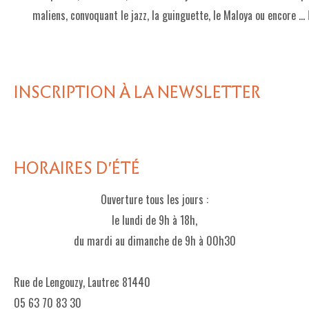
maliens, convoquant le jazz, la guinguette, le Maloya ou encore …
LE PROJET DE TERRITOIRE
LE CAFÉ/RESTO
LES FORMULES
INSCRIPTION À LA NEWSLETTER
LA CARTE
NOS FOURNISSEUR·EUSE·S
HORAIRES D'ÉTÉ
LA LIBRAIRIE
UNE LIBRAIRIE INDÉPENDANTE
Ouverture tous les jours :
le lundi de 9h à 18h,
COMMANDER UN LIVRE
du mardi au dimanche de 9h à 00h30
LES EXPOSITIONS
Rue de Lengouzy, Lautrec 81440
INFOS & ACCESSIBILITÉ
05 63 70 83 30