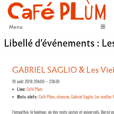
Menu
Libellé d'événements :
Les
LE PROJET
LA COOPÉRATIVE & L’ASSO
LE CONSEIL COOPÉRATIF
GABRIEL SAGLIO & Les Vieil
NOUS SOUTENIR
10 août 2019 20h00
–
23h30
LE PROGRAMME
Lieu:
Café Plùm
DÉTAIL DES ÉVÉNEMENTS
Mots-clefs:
Café Plùm
,
chanson
,
Gabriel Saglio
,
Les vieilles 
LA SAISON CULTURELLE
l’empathie, le bonheur, en des mots justes et universels. Bercé p
AMI·ES ARTISTES