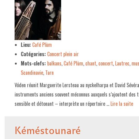
Lieu:
Café Plùm
Catégories:
Concert plein air
Mots-clefs:
balkans
,
Café Plùm
,
chant
,
concert
,
Lautrec
,
mus
Scandinavie
,
Tarn
Vóden réunit Marguerite Lersteau au nyckelharpa et David Sévérac 
instruments anciens souvent méconnus auxquels s’ajoutent des t
sensible et détonant – interprète un répertoire …
Lire la suite­­
Kéméstounaré