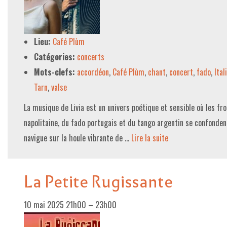
LE PROJET DE TERRITOIRE
Lieu:
Café Plùm
LE CAFÉ/RESTO
Catégories:
concerts
LES FORMULES
Mots-clefs:
accordéon
,
Café Plùm
,
chant
,
concert
,
fado
,
Ital
LA CARTE
Tarn
,
valse
NOS FOURNISSEUR·EUSE·S
La musique de Livia est un univers poétique et sensible où les fr
napolitaine, du fado portugais et du tango argentin se confondent
LA LIBRAIRIE
navigue sur la houle vibrante de …
Lire la suite­­
UNE LIBRAIRIE INDÉPENDANTE
COMMANDER UN LIVRE
La Petite Rugissante
LES EXPOSITIONS
10 mai 2025 21h00
–
23h00
INFOS & ACCESSIBILITÉ