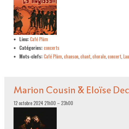
Lieu:
Café Plùm
Catégories:
concerts
Mots-clefs:
Café Plùm
,
chanson
,
chant
,
chorale
,
concert
,
Lau
Marion Cousin & Eloïse De
12 octobre 2024 21h00
–
23h00