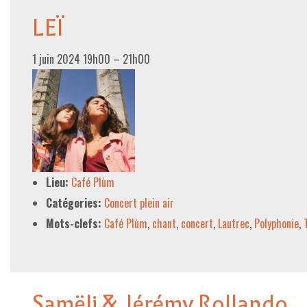
LEÏ
1 juin 2024 19h00
–
21h00
Lieu:
Café Plùm
Catégories:
Concert plein air
Mots-clefs:
Café Plùm
,
chant
,
concert
,
Lautrec
,
Polyphonie
,
Samëli & Jérémy Rollando