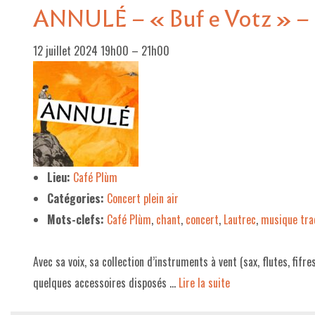
ANNULÉ – « Buf e Votz » –
12 juillet 2024 19h00
–
21h00
Lieu:
Café Plùm
Catégories:
Concert plein air
Mots-clefs:
Café Plùm
,
chant
,
concert
,
Lautrec
,
musique trad
Avec sa voix, sa collection d’instruments à vent (sax, flutes, fifr
quelques accessoires disposés …
Lire la suite­­