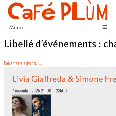
Menu
Libellé d'événements :
ch
LE PROJET
LA COOPÉRATIVE & L’ASSO
Événements suivants
→
LE CONSEIL COOPÉRATIF
NOUS SOUTENIR
Livia Giaffreda & Simone Fr
LE PROGRAMME
7 novembre 2025 21h00
–
23h00
DÉTAIL DES ÉVÉNEMENTS
LA SAISON CULTURELLE
AMI·ES ARTISTES