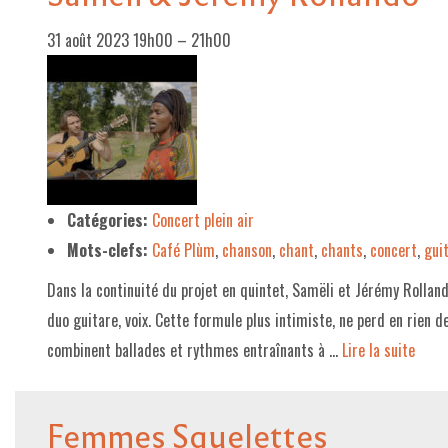
31 août 2023 19h00
–
21h00
Catégories:
Concert plein air
Mots-clefs:
Café Plùm
,
chanson
,
chant
,
chants
,
concert
,
gui
Dans la continuité du projet en quintet, Samëli et Jérémy Rolland
duo guitare, voix. Cette formule plus intimiste, ne perd en rien de
combinent ballades et rythmes entraînants à …
Lire la suite­­
Femmes Squelettes