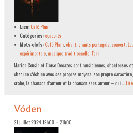
Lieu:
Café Plùm
Catégories:
concerts
Mots-clefs:
Café Plùm
,
chant
,
chants portugais
,
concert
,
La
expérimentale
,
musique traditionnelle
,
Tarn
Marion Cousin et Eloïse Decazes sont musiciennes, chanteuses et
chacune s’échine avec ses propres moyens, son propre caractère,
crabe, la chanson d’auteur et la chanson sans auteur – qui …
Lire
Vóden
21 juillet 2024 19h00
–
21h00