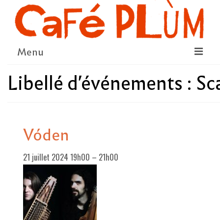
Menu
Libellé d'événements :
Sc
LE PROJET
LA COOPÉRATIVE & L’ASSO
LE CONSEIL COOPÉRATIF
Vóden
NOUS SOUTENIR
21 juillet 2024 19h00
–
21h00
LE PROGRAMME
DÉTAIL DES ÉVÉNEMENTS
LA SAISON CULTURELLE
AMI·ES ARTISTES