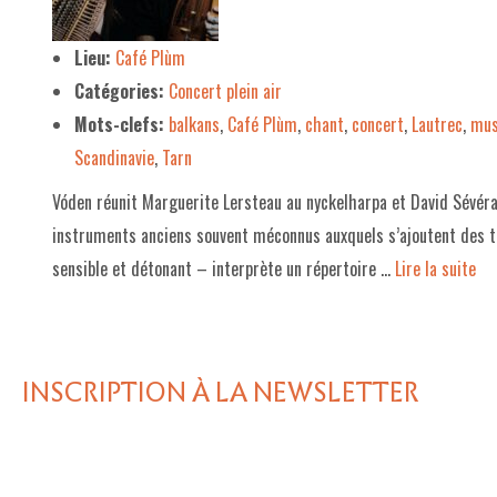
LE PROJET DE TERRITOIRE
Lieu:
Café Plùm
Catégories:
Concert plein air
LE CAFÉ/RESTO
Mots-clefs:
balkans
,
Café Plùm
,
chant
,
concert
,
Lautrec
,
mus
LES FORMULES
Scandinavie
,
Tarn
LA CARTE
Vóden réunit Marguerite Lersteau au nyckelharpa et David Sévérac 
NOS FOURNISSEUR·EUSE·S
instruments anciens souvent méconnus auxquels s’ajoutent des t
sensible et détonant – interprète un répertoire …
Lire la suite­­
LA LIBRAIRIE
UNE LIBRAIRIE INDÉPENDANTE
COMMANDER UN LIVRE
INSCRIPTION À LA NEWSLETTER
LES EXPOSITIONS
INFOS & ACCESSIBILITÉ