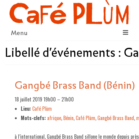
Menu
Libellé d'événements :
Ga
LE PROJET
LA COOPÉRATIVE & L’ASSO
LE CONSEIL COOPÉRATIF
Gangbé Brass Band (Bénin)
NOUS SOUTENIR
18 juillet 2019 19h00
–
21h00
LE PROGRAMME
Lieu:
Café Plùm
DÉTAIL DES ÉVÉNEMENTS
Mots-clefs:
afrique
,
Bénin
,
Café Plùm
,
Gangbé Brass Band
,
m
LA SAISON CULTURELLE
à l’international, Gangbé Brass Band sillone le monde depuis prè
AMI·ES ARTISTES