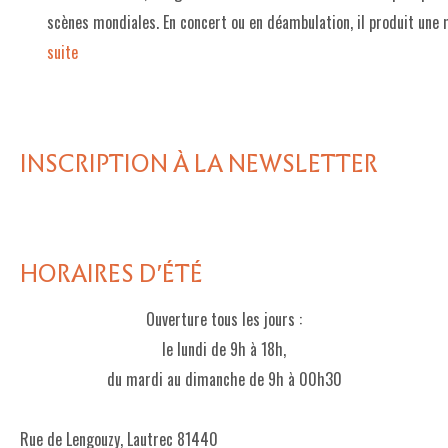
scènes mondiales. En concert ou en déambulation, il produit une
LE PROJET DE TERRITOIRE
suite­­
LE CAFÉ/RESTO
LES FORMULES
INSCRIPTION À LA NEWSLETTER
LA CARTE
NOS FOURNISSEUR·EUSE·S
LA LIBRAIRIE
HORAIRES D'ÉTÉ
UNE LIBRAIRIE INDÉPENDANTE
Ouverture tous les jours :
COMMANDER UN LIVRE
le lundi de 9h à 18h,
LES EXPOSITIONS
du mardi au dimanche de 9h à 00h30
INFOS & ACCESSIBILITÉ
Rue de Lengouzy, Lautrec 81440